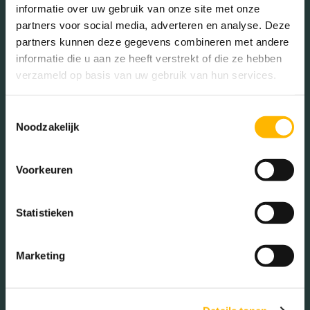
informatie over uw gebruik van onze site met onze
Mannen (48.79%)
partners voor social media, adverteren en analyse. Deze
Vrouwen (51.21%)
partners kunnen deze gegevens combineren met andere
informatie die u aan ze heeft verstrekt of die ze hebben
verzameld op basis van uw gebruik van hun services.
Toestemmingsselectie
Gezinnen met kinderen
Noodzakelijk
Met kinderen (37.33%)
Voorkeuren
Zonder kinderen (32.12%)
Éénpersoons huishoudens
(30.56%)
Statistieken
Marketing
Aantal inwoners:
6795