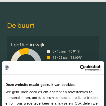
De buurt
Leeftijd in wijk
0 - 15 jaar (16.91%)
15 - 25 jaar (11.69%)
25 - 45 jaar (20.96%)
45 - 65 jaar (33.16%)
65+ jaar (17.28%)
Deze website maakt gebruik van cookies
We gebruiken cookies om content en advertenties te
Geslacht
personaliseren, om functies voor social media te bieden
en om ons websiteverkeer te analyseren. Ook delen we