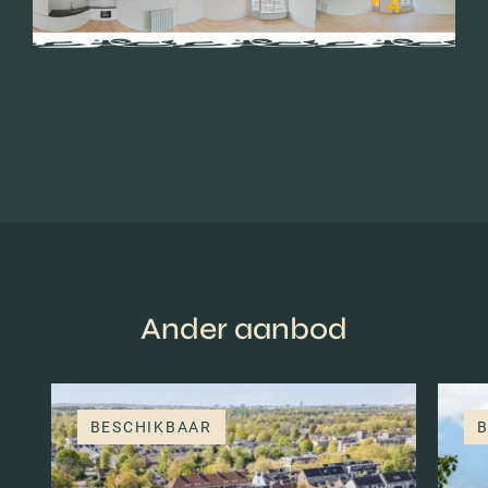
+ 4
Ander aanbod
BESCHIKBAAR
B