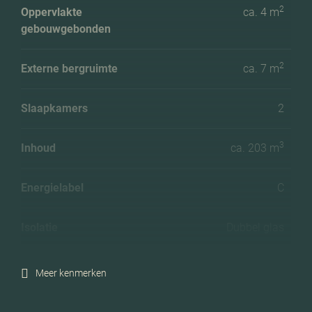
2
Oppervlakte
ca. 4 m
gebouwgebonden
2
Externe bergruimte
ca. 7 m
Slaapkamers
2
3
Inhoud
ca. 203 m
Energielabel
C
Isolatie
Dubbel glas
Verwarming
Cv ketel
Meer kenmerken
C.v.-ketel bouwjaar
2019