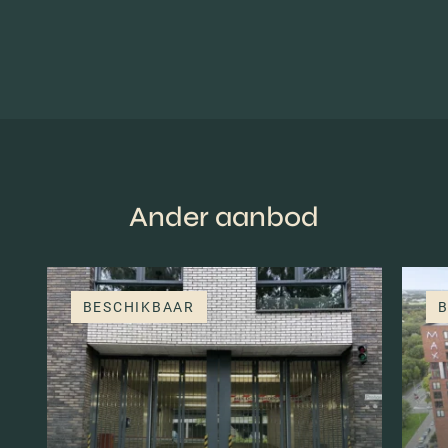
Ander aanbod
BESCHIKBAAR
B