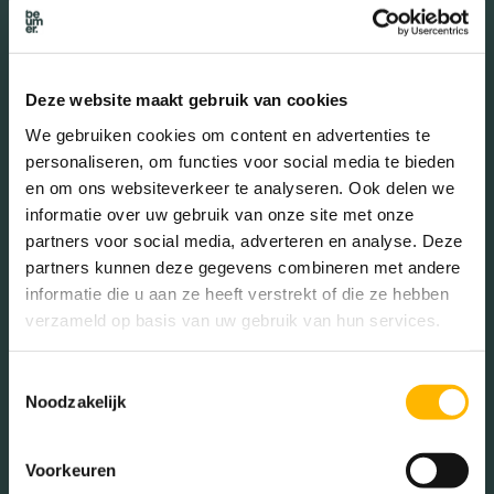
65+ jaar (11.62%)
Deze website maakt gebruik van cookies
Geslacht
We gebruiken cookies om content en advertenties te
personaliseren, om functies voor social media te bieden
en om ons websiteverkeer te analyseren. Ook delen we
Mannen (50.16%)
informatie over uw gebruik van onze site met onze
Vrouwen (49.84%)
partners voor social media, adverteren en analyse. Deze
partners kunnen deze gegevens combineren met andere
informatie die u aan ze heeft verstrekt of die ze hebben
verzameld op basis van uw gebruik van hun services.
Gezinnen met kinderen
Toestemmingsselectie
Noodzakelijk
Met kinderen (30.13%)
Zonder kinderen (20.30%)
Éénpersoons huishoudens
Voorkeuren
(49.57%)