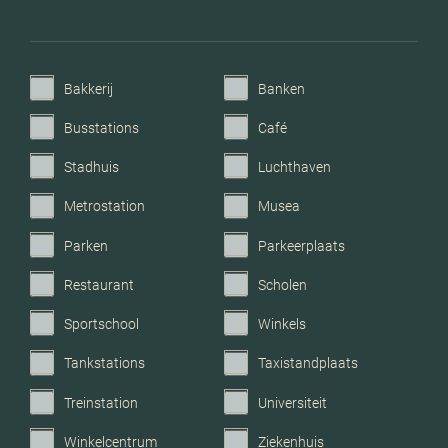
Garage
Geen garage
Bakkerij
Banken
Busstations
Café
Stadhuis
Luchthaven
Metrostation
Musea
Parken
Parkeerplaats
Restaurant
Scholen
Sportschool
Winkels
Tankstations
Taxistandplaats
Treinstation
Universiteit
Winkelcentrum
Ziekenhuis