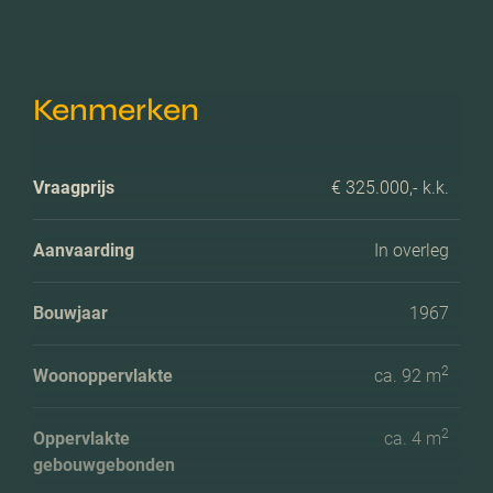
Kenmerken
Vraagprijs
€ 325.000,- k.k.
Aanvaarding
In overleg
Bouwjaar
1967
2
Woonoppervlakte
ca. 92 m
2
Oppervlakte
ca. 4 m
gebouwgebonden