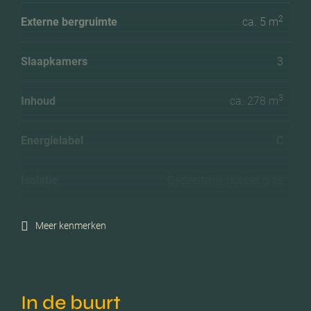
2
Externe bergruimte
ca. 5 m
Slaapkamers
3
3
Inhoud
ca. 278 m
Energielabel
C
Isolatie
Gedeeltelijk dubbel glas
Verwarming
Blokverwarming
Meer kenmerken
Voorzieningen
Lift
In de buurt
Parkeerfaciliteiten
Openbaar parkeren