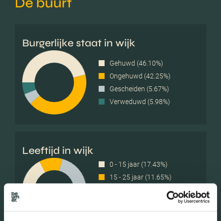
De buurt
Burgerlijke staat in wijk
Gehuwd (46.10%)
Ongehuwd (42.25%)
Gescheiden (5.67%)
Verweduwd (5.98%)
Leeftijd in wijk
0 - 15 jaar (17.43%)
15 - 25 jaar (11.65%)
25 - 45 jaar (19.25%)
45 - 65 jaar (29.38%)
65+ jaar (22.29%)