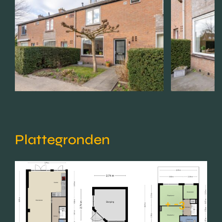
Plattegronden
+ -3