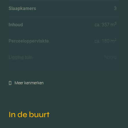
Slaapkamers
3
3
Inhoud
ca. 357 m
2
Perceeloppervlakte
ca. 180 m
Ligging tuin
Noord
Energielabel
C
Meer kenmerken
Isolatie
Dakisolatie, dubbel glas
Verwarming
Cv ketel
In de buurt
C.v.-ketel bouwjaar
2015