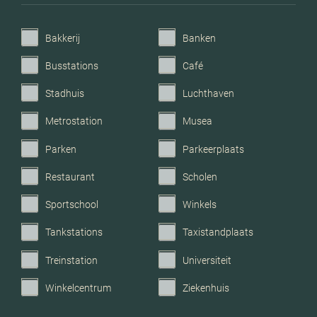
Parkeerfaciliteiten
Openbaar parkeren
Bakkerij
Banken
Garage
Geen garage
Busstations
Café
Stadhuis
Luchthaven
Metrostation
Musea
Parken
Parkeerplaats
Restaurant
Scholen
Sportschool
Winkels
Tankstations
Taxistandplaats
Treinstation
Universiteit
Winkelcentrum
Ziekenhuis