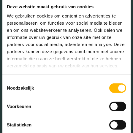
Deze website maakt gebruik van cookies
We gebruiken cookies om content en advertenties te
Geslacht
personaliseren, om functies voor social media te bieden
en om ons websiteverkeer te analyseren. Ook delen we
informatie over uw gebruik van onze site met onze
Mannen (47.92%)
partners voor social media, adverteren en analyse. Deze
Vrouwen (52.08%)
partners kunnen deze gegevens combineren met andere
informatie die u aan ze heeft verstrekt of die ze hebben
verzameld op basis van uw gebruik van hun services.
Toestemmingsselectie
Gezinnen met kinderen
Noodzakelijk
Met kinderen (34.70%)
Voorkeuren
Zonder kinderen (34.46%)
Éénpersoons huishoudens
(30.84%)
Statistieken