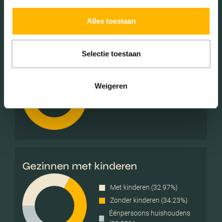
45 - 65 jaar (26.78%)
65+ jaar (26.15%)
Alles toestaan
Selectie toestaan
Geslacht
Weigeren
Mannen (48.89%)
Vrouwen (51.11%)
Gezinnen met kinderen
Met kinderen (32.97%)
Zonder kinderen (34.23%)
Éénpersoons huishoudens