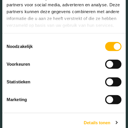
partners voor social media, adverteren en analyse. Deze
De buurt
partners kunnen deze gegevens combineren met andere
informatie die u aan ze heeft verstrekt of die ze hebben
verzameld op basis van uw gebruik van hun services.
Burgerlijke staat in wijk
Toestemmingsselectie
Noodzakelijk
Gehuwd (44.30%)
Ongehuwd (44.07%)
Gescheiden (5.14%)
Voorkeuren
Verweduwd (6.49%)
Statistieken
Leeftijd in wijk
Marketing
0 - 15 jaar (18.09%)
15 - 25 jaar (9.40%)
25 - 45 jaar (19.59%)
Details tonen