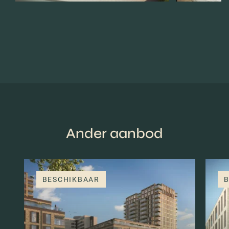
Ander aanbod
BESCHIKBAAR
B