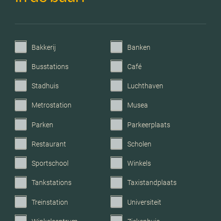
Parkeerfaciliteiten
Op eigen terrein
Bakkerij
Banken
Garage
Parkeerplaats
Busstations
Café
Stadhuis
Luchthaven
Metrostation
Musea
Parken
Parkeerplaats
Restaurant
Scholen
Sportschool
Winkels
Tankstations
Taxistandplaats
Treinstation
Universiteit