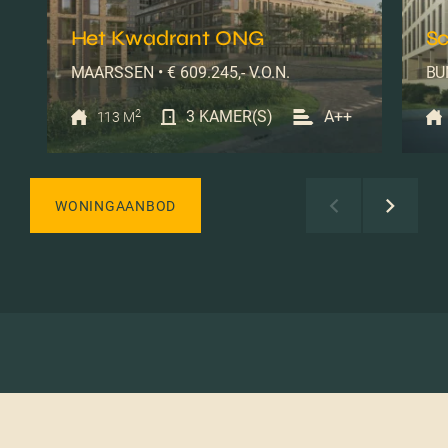
Het Kwadrant ONG
Sc
MAARSSEN • € 609.245,- V.O.N.
BUN
2
3 KAMER(S)
A++
113 M
WONINGAANBOD