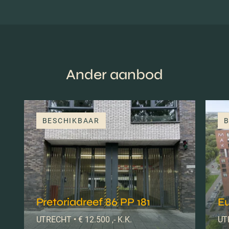
Ander aanbod
BESCHIKBAAR
B
Pretoriadreef 86 PP 181
E
UTRECHT • € 12.500 ,- K.K.
UTR