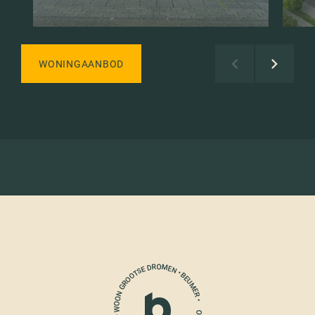
WONINGAANBOD