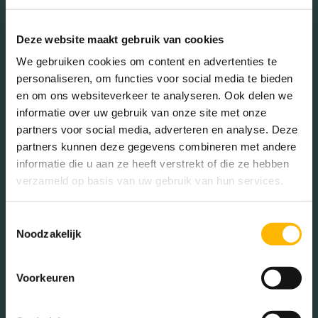
45 - 65 jaar (17.81%)
65+ jaar (7.71%)
Deze website maakt gebruik van cookies
We gebruiken cookies om content en advertenties te
personaliseren, om functies voor social media te bieden
Geslacht
en om ons websiteverkeer te analyseren. Ook delen we
informatie over uw gebruik van onze site met onze
partners voor social media, adverteren en analyse. Deze
Mannen (51.53%)
partners kunnen deze gegevens combineren met andere
Vrouwen (48.47%)
informatie die u aan ze heeft verstrekt of die ze hebben
verzameld op basis van uw gebruik van hun services.
Toestemmingsselectie
Noodzakelijk
Gezinnen met kinderen
Voorkeuren
Met kinderen (31.64%)
Zonder kinderen (18.18%)
Éénpersoons huishoudens