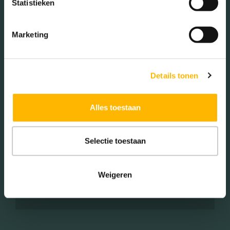
Statistieken
(50.18%)
Marketing
Woningen koop / huur
Details tonen
Koop (32.00%)
Alles toestaan
Huur (68.00%)
Selectie toestaan
Aantal inwoners:
Weigeren
8800