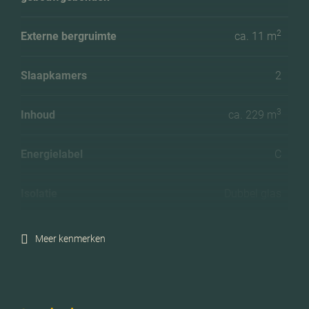
2
Externe bergruimte
ca. 11 m
Slaapkamers
2
3
Inhoud
ca. 229 m
Energielabel
C
Isolatie
Dubbel glas
Verwarming
Cv ketel
Meer kenmerken
C.v.-ketel bouwjaar
2017