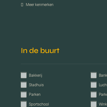
Meer kenmerken
Energielabel
Isolatie
Verwarming
In de buurt
Voorzieningen
Parkeerfaciliteiten
Bakkerij
Ban
Garage
Stadhuis
Luch
Parken
Park
Sportschool
Wink