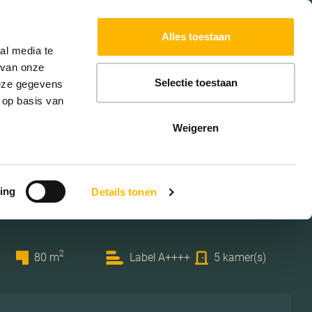
Powered by
Translate
Alles toestaan
W
HYPOTHEKEN
EXTRA DIENSTEN
al media te
 van onze
Selectie toestaan
deze gegevens
 op basis van
Weigeren
ieten 39
ing
Details tonen
 Amersfoort
2
80 m
Label A++++
5 kamer(s)