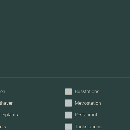
Tv kabel, frans balkon, g
ken
Busstations
thaven
Metrostation
eerplaats
Restaurant
els
Tankstations