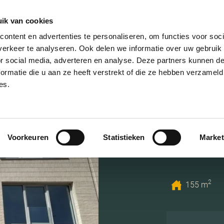
ik van cookies
AANBOD
VERKOPEN
NIEUWBOU
ontent en advertenties te personaliseren, om functies voor soci
erkeer te analyseren. Ook delen we informatie over uw gebruik
or social media, adverteren en analyse. Deze partners kunnen 
ormatie die u aan ze heeft verstrekt of die ze hebben verzameld
es.
Rekwis
Voorkeuren
Statistieken
Market
3826 PD,
2
155 m