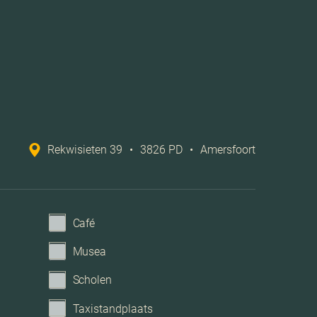
A++++
Volledig geisoleerd
Vloerverwarming geheel
Rekwisieten 39
•
3826 PD
•
Amersfoort
lasvezel kabel, zonnepanelen, balansventilatie
Openbaar parkeren
Café
Parkeerkelder
Musea
Scholen
Taxistandplaats