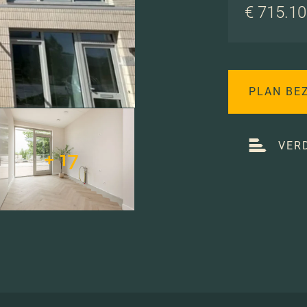
€ 715.100
PLAN BE
VER
+ 17