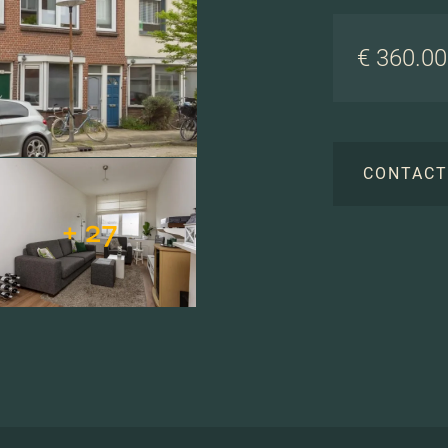
€ 360.000
CONTAC
+ 27