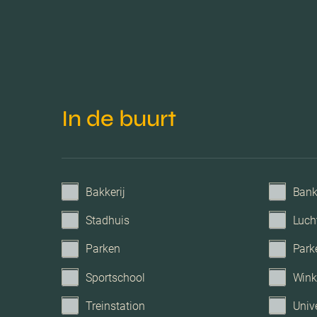
Voorzieningen
Garage
In de buurt
Bakkerij
Ban
Stadhuis
Luch
Parken
Park
Sportschool
Wink
Treinstation
Unive