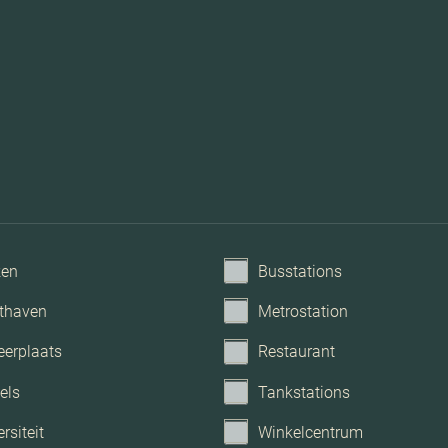
ken
Busstations
thaven
Metrostation
eerplaats
Restaurant
els
Tankstations
rsiteit
Winkelcentrum