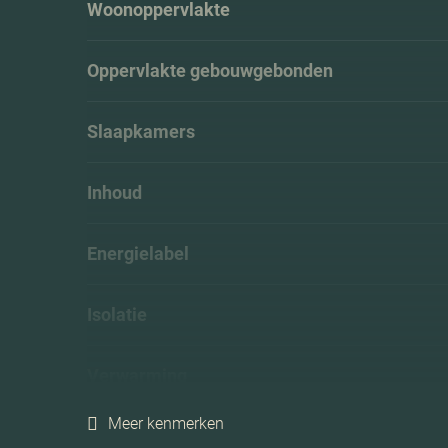
Woonoppervlakte
Oppervlakte gebouwgebonden
Slaapkamers
Inhoud
Energielabel
Isolatie
Verwarming
Meer kenmerken
C.v.-ketel bouwjaar