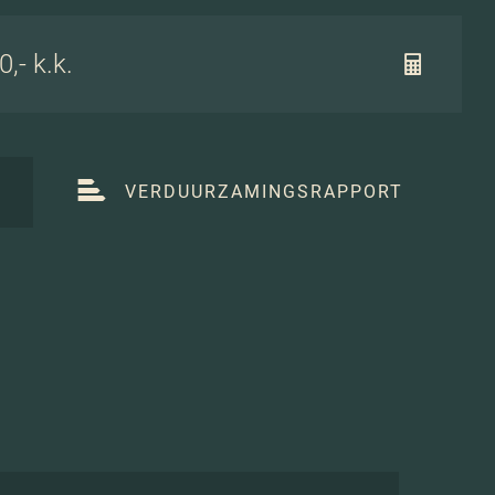
,- k.k.
T
VERDUURZAMINGSRAPPORT