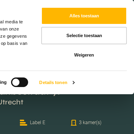
Powered by
Translate
Alles toestaan
al media te
 van onze
Selectie toestaan
deze gegevens
 op basis van
Weigeren
ing
Details tonen
ribostraat 91
Utrecht
Label E
3 kamer(s)