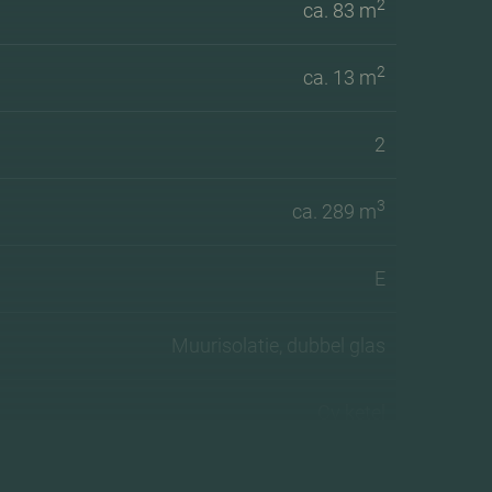
2
ca. 83 m
2
ca. 13 m
2
3
ca. 289 m
E
Muurisolatie, dubbel glas
Cv ketel
2008