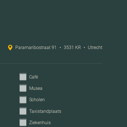
Tv kabel
Geen garage
Paramaribostraat 91
•
3531 KR
•
Utrecht
Café
Musea
Scholen
Taxistandplaats
Ziekenhuis