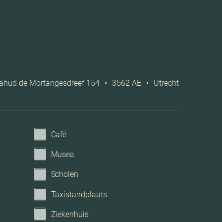
Openbaar parkeren
Geen garage
ahud de Mortangesdreef 154
•
3562 AE
•
Utrecht
Café
Musea
Scholen
Taxistandplaats
Ziekenhuis