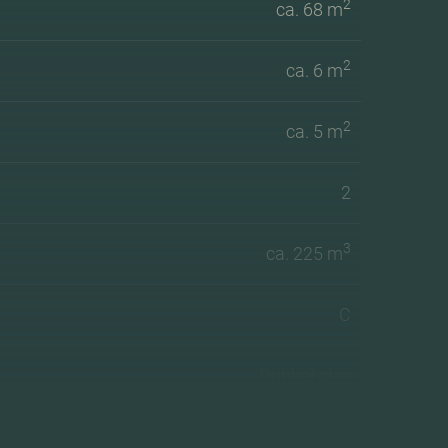
2
ca. 68 m
2
ca. 6 m
2
ca. 5 m
2
3
ca. 225 m
C
Dubbel glas
Blokverwarming