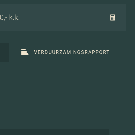
,- k.k.
T
VERDUURZAMINGSRAPPORT