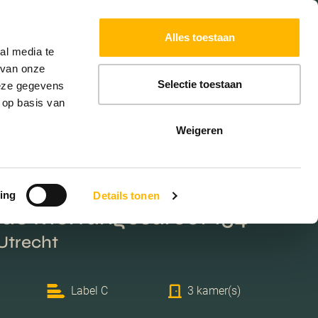
Powered by
Translate
Alles toestaan
W
HYPOTHEKEN
EXTRA DIENSTEN
al media te
 van onze
Selectie toestaan
deze gegevens
 op basis van
Weigeren
ing
Details tonen
de Mortangesdreef 154
 Utrecht
Label C
3 kamer(s)