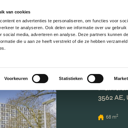
ik van cookies
AANBOD
VERKOPEN
NIEUWBOU
ontent en advertenties te personaliseren, om functies voor soci
erkeer te analyseren. Ook delen we informatie over uw gebruik
or social media, adverteren en analyse. Deze partners kunnen 
ormatie die u aan ze heeft verstrekt of die ze hebben verzameld
es.
Voorkeuren
Statistieken
Market
Pahud 
3562 AE,
2
68 m