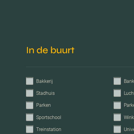
Parkeerfaciliteiten
Garage
In de buurt
Bakkerij
Ban
Stadhuis
Luch
Parken
Park
Sportschool
Wink
Treinstation
Unive