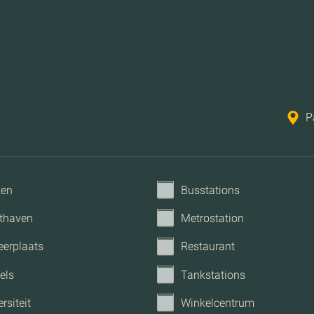
P
ken
Busstations
thaven
Metrostation
eerplaats
Restaurant
els
Tankstations
rsiteit
Winkelcentrum