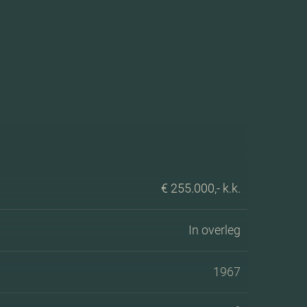
€ 255.000,- k.k.
In overleg
1967