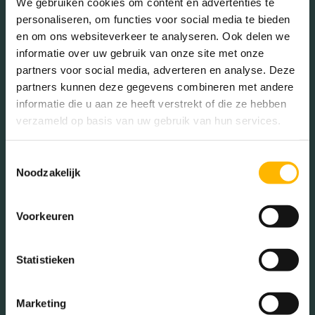
We gebruiken cookies om content en advertenties te
personaliseren, om functies voor social media te bieden
en om ons websiteverkeer te analyseren. Ook delen we
Geslacht
informatie over uw gebruik van onze site met onze
partners voor social media, adverteren en analyse. Deze
partners kunnen deze gegevens combineren met andere
Mannen (48.21%)
informatie die u aan ze heeft verstrekt of die ze hebben
Vrouwen (51.79%)
verzameld op basis van uw gebruik van hun services.
Toestemmingsselectie
Noodzakelijk
Gezinnen met kinderen
Voorkeuren
Met kinderen (33.11%)
Zonder kinderen (19.26%)
Statistieken
Éénpersoons huishoudens
(47.64%)
Marketing