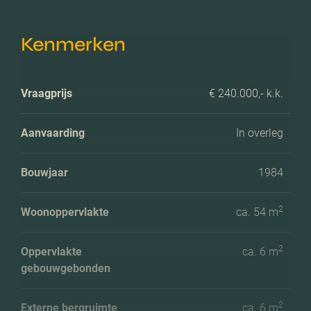
Kenmerken
Vraagprijs
€ 240.000,- k.k.
Aanvaarding
In overleg
Bouwjaar
1984
2
Woonoppervlakte
ca. 54 m
2
Oppervlakte
ca. 6 m
gebouwgebonden
2
Externe bergruimte
ca. 6 m