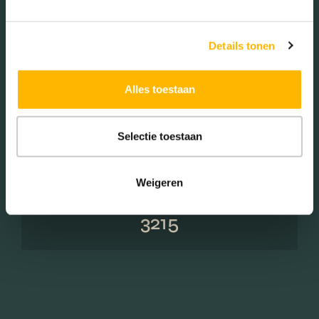
Woningen koop / huur
Details tonen
Alles toestaan
Koop (30.30%)
Huur (69.70%)
Selectie toestaan
Weigeren
Aantal inwoners:
3215