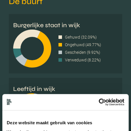
De buurt
Burgerlijke staat in wijk
Gehuwd (32.09%)
Ongehuwd (49.77%)
Gescheiden (9.92%)
Verweduwd (8.22%)
Leeftijd in wijk
0 - 15 jaar (17.05%)
15 - 25 jaar (9.61%)
25 - 45 jaar (27.91%)
45 - 65 jaar (25.12%)
Deze website maakt gebruik van cookies
65+ jaar (20.31%)