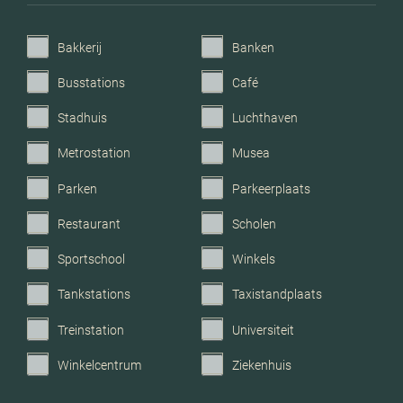
Parkeerfaciliteiten
Openbaar parkeren
Bakkerij
Banken
Garage
Geen garage
Busstations
Café
Stadhuis
Luchthaven
Metrostation
Musea
Parken
Parkeerplaats
Restaurant
Scholen
Sportschool
Winkels
Tankstations
Taxistandplaats
Treinstation
Universiteit
Winkelcentrum
Ziekenhuis