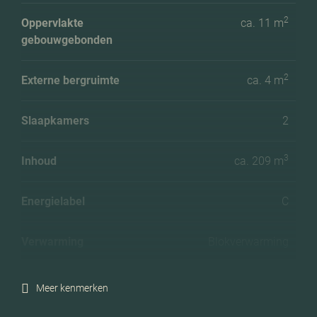
2
Oppervlakte
ca. 11 m
gebouwgebonden
2
Externe bergruimte
ca. 4 m
Slaapkamers
2
3
Inhoud
ca. 209 m
Energielabel
C
Verwarming
Blokverwarming
Voorzieningen
Tv kabel, lift
Meer kenmerken