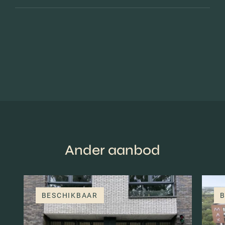
Ander aanbod
BESCHIKBAAR
B