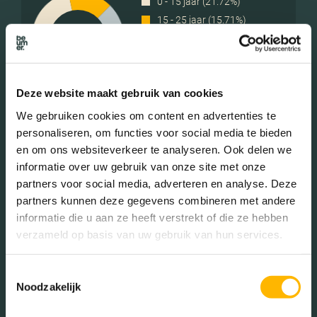
0 - 15 jaar (21.72%)
15 - 25 jaar (15.71%)
25 - 45 jaar (37.04%)
45 - 65 jaar (17.81%)
65+ jaar (7.71%)
Deze website maakt gebruik van cookies
We gebruiken cookies om content en advertenties te
personaliseren, om functies voor social media te bieden
Geslacht
en om ons websiteverkeer te analyseren. Ook delen we
informatie over uw gebruik van onze site met onze
partners voor social media, adverteren en analyse. Deze
Mannen (51.53%)
partners kunnen deze gegevens combineren met andere
Vrouwen (48.47%)
informatie die u aan ze heeft verstrekt of die ze hebben
verzameld op basis van uw gebruik van hun services.
Toestemmingsselectie
Noodzakelijk
Gezinnen met kinderen