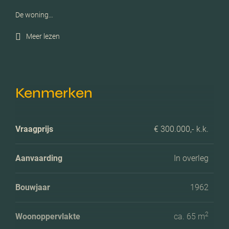
De woning…
Meer lezen
Kenmerken
Vraagprijs
€ 300.000,- k.k.
Aanvaarding
In overleg
Bouwjaar
1962
2
Woonoppervlakte
ca. 65 m