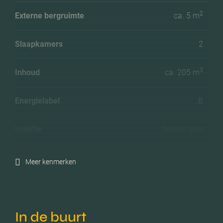
2
Externe bergruimte
ca. 5 m
Slaapkamers
2
3
Inhoud
ca. 205 m
Energielabel
B
Isolatie
Dubbel glas
Verwarming
Cv ketel
Meer kenmerken
Voorzieningen
Tv kabel, lift, natuurlijke
ventilatie
In de buurt