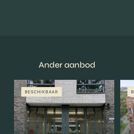
Ander aanbod
BESCHIKBAAR
B