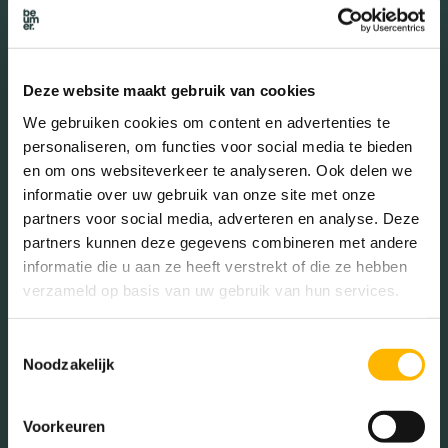
65+ jaar (22.96%)
Deze website maakt gebruik van cookies
Geslacht
We gebruiken cookies om content en advertenties te
personaliseren, om functies voor social media te bieden
en om ons websiteverkeer te analyseren. Ook delen we
Mannen (46.84%)
informatie over uw gebruik van onze site met onze
Vrouwen (53.16%)
partners voor social media, adverteren en analyse. Deze
partners kunnen deze gegevens combineren met andere
informatie die u aan ze heeft verstrekt of die ze hebben
verzameld op basis van uw gebruik van hun services.
Gezinnen met kinderen
Toestemmingsselectie
Noodzakelijk
Met kinderen (33.41%)
Zonder kinderen (30.29%)
Éénpersoons huishoudens
Voorkeuren
(36.30%)