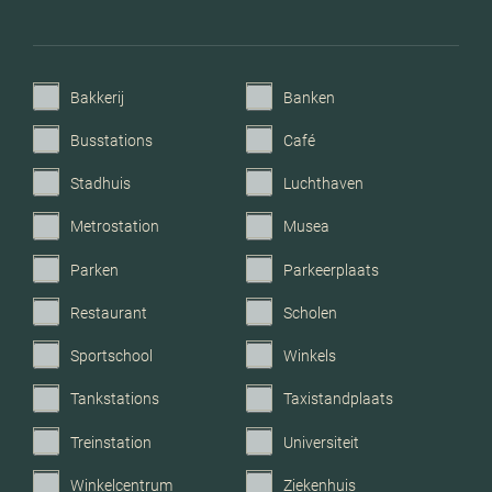
Parkeerfaciliteiten
Openbaar parkeren
Garage
Geen garage
Bakkerij
Banken
Busstations
Café
Stadhuis
Luchthaven
Metrostation
Musea
Parken
Parkeerplaats
Restaurant
Scholen
Sportschool
Winkels
Tankstations
Taxistandplaats
Treinstation
Universiteit
Winkelcentrum
Ziekenhuis