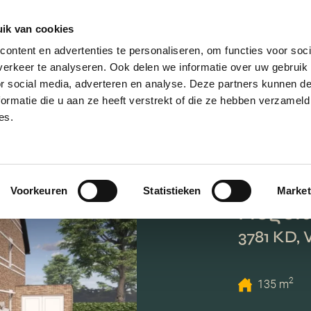
ik van cookies
AANBOD
VERKOPEN
NIEUWBOU
ontent en advertenties te personaliseren, om functies voor soci
erkeer te analyseren. Ook delen we informatie over uw gebruik
or social media, adverteren en analyse. Deze partners kunnen 
ormatie die u aan ze heeft verstrekt of die ze hebben verzameld
es.
Voorkeuren
Statistieken
Market
Hogela
3781 KD, 
2
135 m