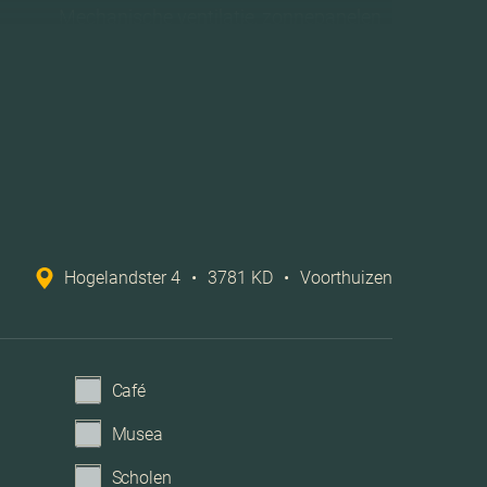
Mechanische ventilatie, zonnepanelen
Op eigen terrein
Aangebouwd hout
Hogelandster 4
•
3781 KD
•
Voorthuizen
Café
Musea
Scholen