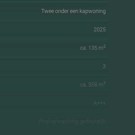
Twee onder een kapwoning
2025
2
ca. 135 m
3
3
ca. 358 m
A+++
Vloerverwarming gedeeltelijk