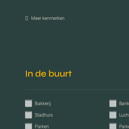
Voorzieningen
Meer kenmerken
Parkeerfaciliteiten
Garage
In de buurt
Bakkerij
Ban
Stadhuis
Luch
Parken
Park