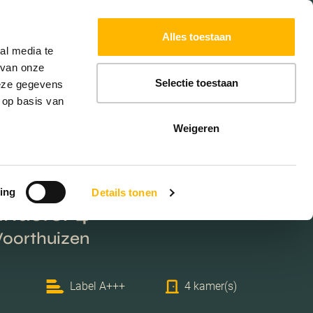
Powered by
Translate
Alles toestaan
W
HYPOTHEKEN
EXTRA DIENSTEN
al media te
 van onze
Selectie toestaan
deze gegevens
 op basis van
Weigeren
ing
Details tonen
ndster 4
Voorthuizen
Label A+++
4 kamer(s)