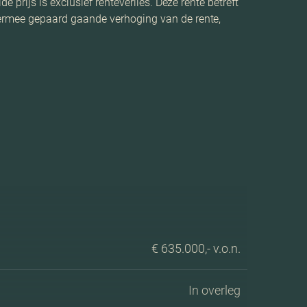
rijs is exclusief renteverlies. Deze rente betreft
ermee gepaard gaande verhoging van de rente,
€ 635.000,- v.o.n.
In overleg