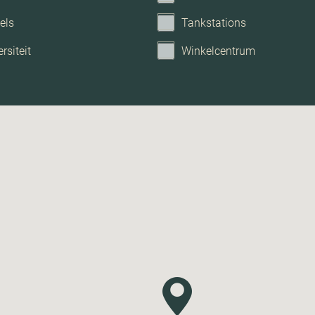
els
Tankstations
rsiteit
Winkelcentrum