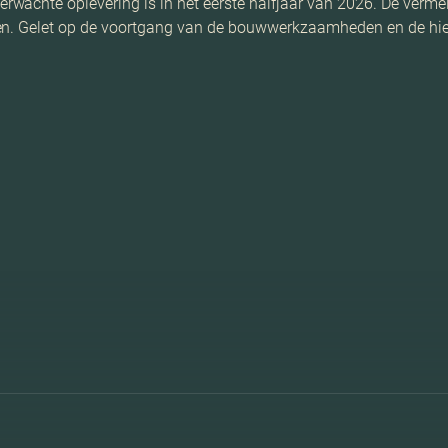
chte oplevering is in het eerste halfjaar van 2026. De vermelde p
nen. Gelet op de voortgang van de bouwwerkzaamheden en de hi