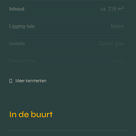
3
Inhoud
ca. 218 m
Ligging tuin
Noord
Isolatie
Dubbel glas
Verwarming
Cv ketel
C.v.-ketel bouwjaar
2021
Meer kenmerken
Parkeerfaciliteiten
Openbaar parkeren,
betaald parkeren,
parkeervergunningen
In de buurt
Garage
Geen garage