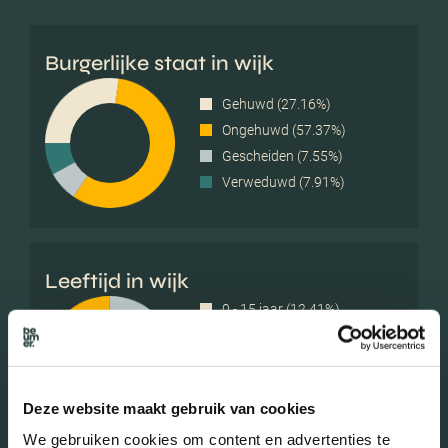
Burgerlijke staat in wijk
Gehuwd (27.16%)
Ongehuwd (57.37%)
Gescheiden (7.55%)
Verweduwd (7.91%)
Leeftijd in wijk
0 - 15 jaar (12.41%)
15 - 25 jaar (12.41%)
25 - 45 jaar (27.70%)
45 - 65 jaar (24.10%)
Deze website maakt gebruik van cookies
65+ jaar (23.38%)
We gebruiken cookies om content en advertenties te