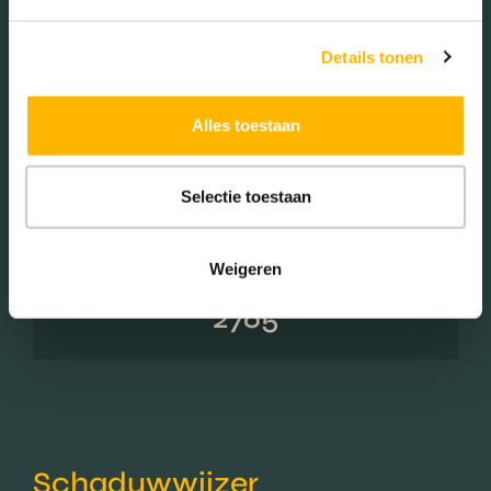
Woningen koop / huur
Details tonen
Koop (61.80%)
Alles toestaan
Huur (38.20%)
Selectie toestaan
Weigeren
Aantal inwoners:
2765
Schaduwwijzer