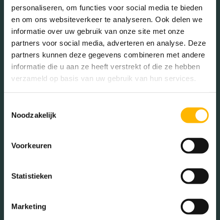
personaliseren, om functies voor social media te bieden
en om ons websiteverkeer te analyseren. Ook delen we
Geslacht
informatie over uw gebruik van onze site met onze
partners voor social media, adverteren en analyse. Deze
partners kunnen deze gegevens combineren met andere
Mannen (45.75%)
informatie die u aan ze heeft verstrekt of die ze hebben
Vrouwen (54.25%)
verzameld op basis van uw gebruik van hun services.
Toestemmingsselectie
Noodzakelijk
Gezinnen met kinderen
Voorkeuren
Met kinderen (20.93%)
Zonder kinderen (24.25%)
Statistieken
Éénpersoons huishoudens
(54.82%)
Marketing