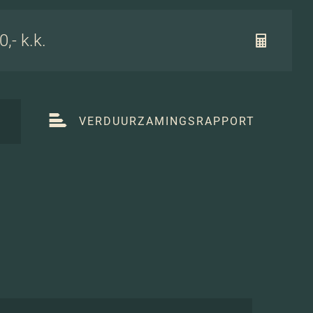
,- k.k.
T
VERDUURZAMINGSRAPPORT