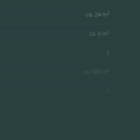
2
ca. 24 m
2
ca. 6 m
2
3
ca. 389 m
B
Volledig geisoleerd
Cv ketel