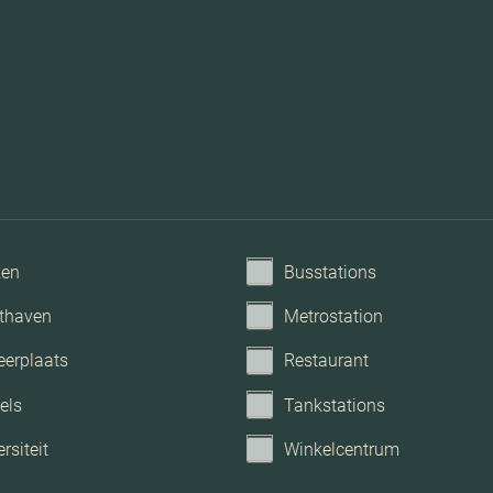
Betaald p
ken
Busstations
thaven
Metrostation
eerplaats
Restaurant
els
Tankstations
rsiteit
Winkelcentrum