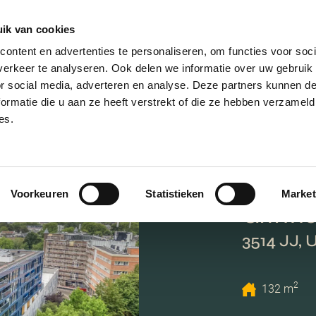
ik van cookies
AANBOD
VERKOPEN
NIEUWBOU
ontent en advertenties te personaliseren, om functies voor soci
erkeer te analyseren. Ook delen we informatie over uw gebruik
or social media, adverteren en analyse. Deze partners kunnen 
ormatie die u aan ze heeft verstrekt of die ze hebben verzameld
es.
Voorkeuren
Statistieken
Market
Griftho
3514 JJ, 
2
132 m