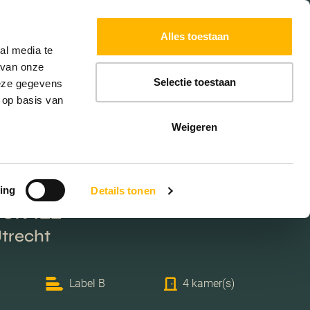
Powered by
Translate
Alles toestaan
W
HYPOTHEKEN
EXTRA DIENSTEN
al media te
 van onze
Selectie toestaan
deze gegevens
 op basis van
Weigeren
ing
Details tonen
ek 122
Utrecht
Label B
4 kamer(s)