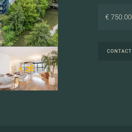
€ 750.000
CONTAC
+ 28