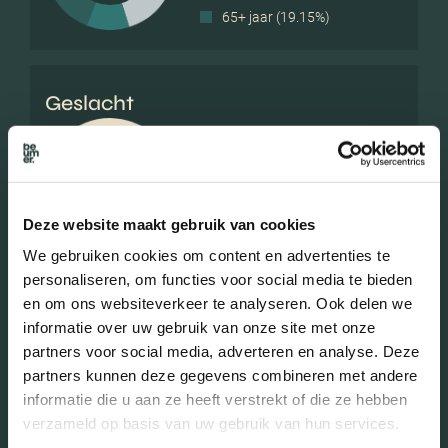
65+ jaar (19.15%)
Geslacht
Mannen (48.35%)
Vrouwen (51.65%)
Deze website maakt gebruik van cookies
We gebruiken cookies om content en advertenties te
personaliseren, om functies voor social media te bieden
en om ons websiteverkeer te analyseren. Ook delen we
Gezinnen met kinderen
informatie over uw gebruik van onze site met onze
partners voor social media, adverteren en analyse. Deze
Met kinderen (6.47%)
partners kunnen deze gegevens combineren met andere
Zonder kinderen (15.36%)
informatie die u aan ze heeft verstrekt of die ze hebben
Éénpersoons huishoudens
verzameld op basis van uw gebruik van hun services.
(78.17%)