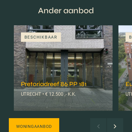
Ander aanbod
BESCHIKBAAR
B
Pretoriadreef 86 PP 181
E
UTRECHT • € 12.500 ,- K.K.
UTR
WONINGAANBOD