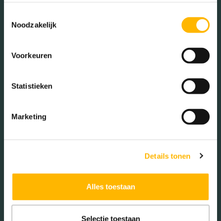
Toestemmingsselectie
Noodzakelijk
Woningen koop / huur
Voorkeuren
Koop (18.18%)
Statistieken
Huur (81.82%)
Marketing
Aantal inwoners:
Details tonen
2575
Alles toestaan
Selectie toestaan