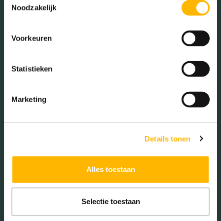
Noodzakelijk
Woningen koop / huur
Voorkeuren
Koop (18.18%)
Huur (81.82%)
Statistieken
Marketing
Aantal inwoners:
2575
Details tonen
Alles toestaan
Selectie toestaan
Schaduwwijzer