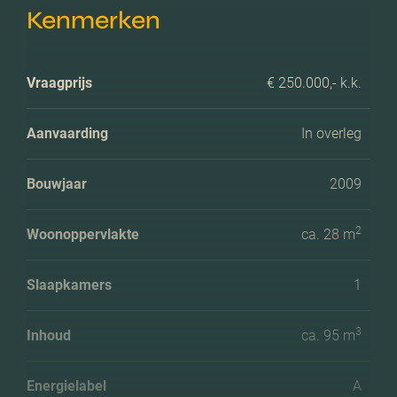
Kenmerken
Vraagprijs
€ 250.000,- k.k.
Aanvaarding
In overleg
Bouwjaar
2009
2
Woonoppervlakte
ca. 28 m
Slaapkamers
1
3
Inhoud
ca. 95 m
Energielabel
A