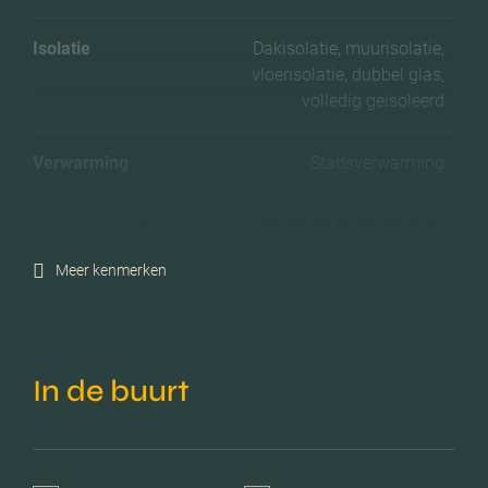
Isolatie
Dakisolatie, muurisolatie,
vloerisolatie, dubbel glas,
volledig geisoleerd
Verwarming
Stadsverwarming
Voorzieningen
Mechanische ventilatie, tv
kabel, lift, glasvezel kabel,
Meer kenmerken
natuurlijke ventilatie
Parkeerfaciliteiten
Openbaar parkeren,
betaald parkeren
In de buurt
Garage
Geen garage