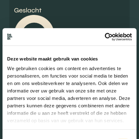
Geslacht
Mannen (48.35%)
Vrouwen (51.65%)
Deze website maakt gebruik van cookies
We gebruiken cookies om content en advertenties te
personaliseren, om functies voor social media te bieden
Gezinnen met kinderen
en om ons websiteverkeer te analyseren. Ook delen we
informatie over uw gebruik van onze site met onze
Met kinderen (6.47%)
partners voor social media, adverteren en analyse. Deze
Zonder kinderen (15.36%)
partners kunnen deze gegevens combineren met andere
Éénpersoons huishoudens
informatie die u aan ze heeft verstrekt of die ze hebben
(78.17%)
verzameld op basis van uw gebruik van hun services.
Toestemmingsselectie