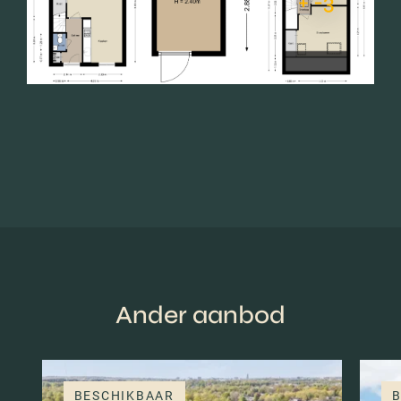
+ -3
Ander aanbod
BESCHIKBAAR
B