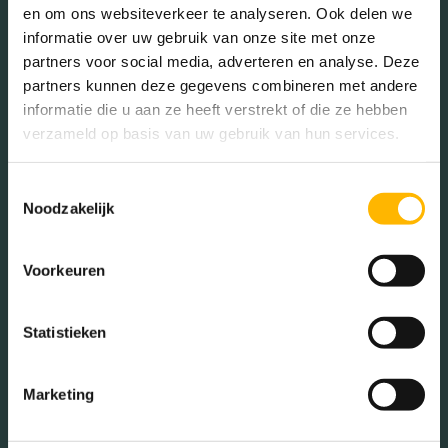
en om ons websiteverkeer te analyseren. Ook delen we
65+ jaar (5.75%)
informatie over uw gebruik van onze site met onze
partners voor social media, adverteren en analyse. Deze
partners kunnen deze gegevens combineren met andere
Geslacht
informatie die u aan ze heeft verstrekt of die ze hebben
verzameld op basis van uw gebruik van hun services.
Mannen (50.58%)
Toestemmingsselectie
Vrouwen (49.42%)
Noodzakelijk
Voorkeuren
Gezinnen met kinderen
Statistieken
Met kinderen (57.22%)
Marketing
Zonder kinderen (25.00%)
Éénpersoons huishoudens
(17.78%)