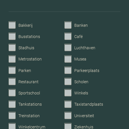
volledig geisoleerd
Verwarming
Cv ketel
Bakkerij
Banken
C.v.-ketel bouwjaar
2010
Busstations
Café
Stadhuis
Luchthaven
Voorzieningen
Mechanische ventilatie, tv
kabel, dakraam, glasvezel
Metrostation
Musea
kabel, natuurlijke
Parken
Parkeerplaats
ventilatie
Restaurant
Scholen
Parkeerfaciliteiten
Openbaar parkeren
Sportschool
Winkels
Garage
Geen garage
Tankstations
Taxistandplaats
Treinstation
Universiteit
Winkelcentrum
Ziekenhuis