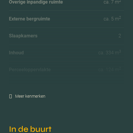
2
Overige inpandige ruimte
ca. 7 m
2
Externe bergruimte
ca. 5 m
Slaapkamers
2
3
Inhoud
ca. 334 m
2
Perceeloppervlakte
ca. 124 m
Ligging tuin
Noordoost
Meer kenmerken
Energielabel
A
Isolatie
Dakisolatie, muurisolatie,
In de buurt
vloerisolatie, dubbel glas,