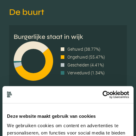
De buurt
Burgerlijke staat in wijk
Gehuwd (38.77%)
Ongehuwd (55.47%)
Gescheiden (4.41%)
Verweduwd (1.34%)
Leeftijd in wijk
0 - 15 jaar (30.08%)
Deze website maakt gebruik van cookies
15 - 25 jaar (7.85%)
We gebruiken cookies om content en advertenties te
25 - 45 jaar (32.95%)
personaliseren, om functies voor social media te bieden
45 - 65 jaar (23.37%)