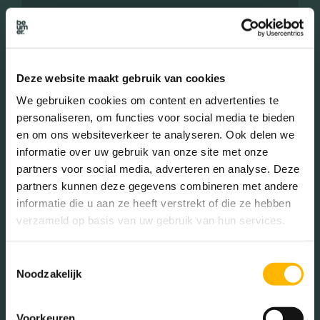
Leeftijd in wijk
0 - 15 jaar (17.75%)
15 - 25 jaar (8.28%)
25 - 45 jaar (21.89%)
Deze website maakt gebruik van cookies
45 - 65 jaar (29.88%)
We gebruiken cookies om content en advertenties te
65+ jaar (22.19%)
personaliseren, om functies voor social media te bieden
en om ons websiteverkeer te analyseren. Ook delen we
informatie over uw gebruik van onze site met onze
Geslacht
partners voor social media, adverteren en analyse. Deze
partners kunnen deze gegevens combineren met andere
informatie die u aan ze heeft verstrekt of die ze hebben
Mannen (50.45%)
verzameld op basis van uw gebruik van hun services.
Vrouwen (49.55%)
Toestemmingsselectie
Noodzakelijk
Voorkeuren