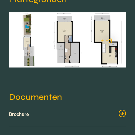
+ -3
Documenten
Brochure