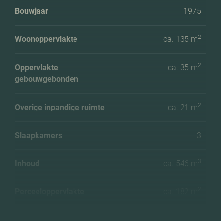
Bouwjaar
1975
2
Woonoppervlakte
ca. 135 m
2
Oppervlakte
ca. 35 m
gebouwgebonden
2
Overige inpandige ruimte
ca. 21 m
Slaapkamers
3
3
Inhoud
ca. 546 m
2
Perceeloppervlakte
ca. 182 m
Ligging tuin
Zuidwest