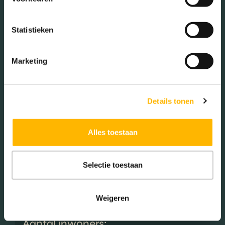
Gezinnen met kinderen
Met kinderen (39.86%)
Statistieken
Zonder kinderen (39.86%)
Éénpersoons huishoudens
Marketing
(20.29%)
Details tonen
Woningen koop / huur
Alles toestaan
Koop (97.00%)
Huur (3.00%)
Selectie toestaan
Weigeren
Aantal inwoners: