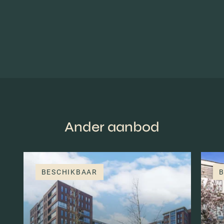
Ander aanbod
BESCHIKBAAR
B