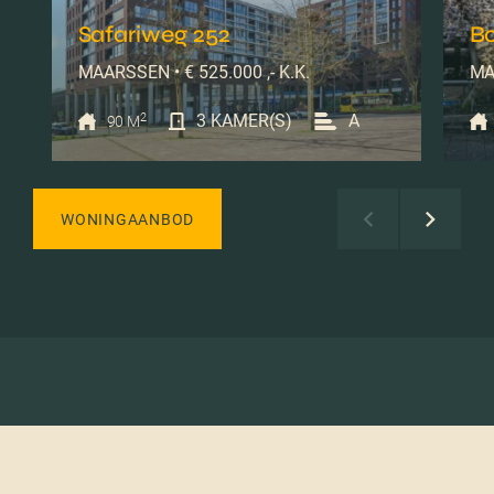
Safariweg 252
B
MAARSSEN • € 525.000 ,- K.K.
MA
2
3 KAMER(S)
A
90 M
WONINGAANBOD