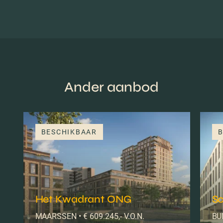
Ander aanbod
BESCHIKBAAR
B
Het Kwadrant ONG
Sc
MAARSSEN • € 609.245,- V.O.N.
BUN