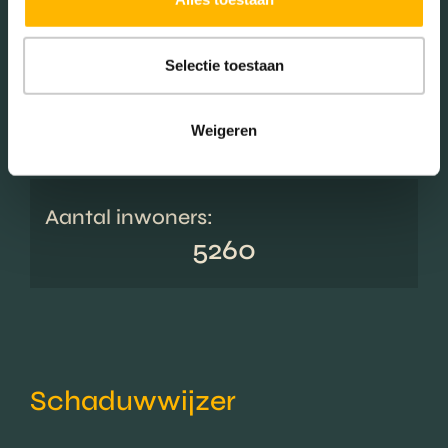
Selectie toestaan
Koop (45.92%)
Huur (54.08%)
Weigeren
Aantal inwoners:
5260
Schaduwwijzer