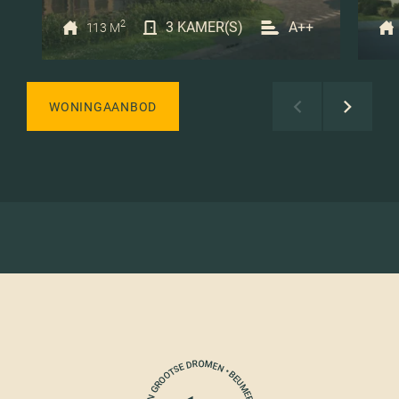
2
3 KAMER(S)
A++
113 M
WONINGAANBOD