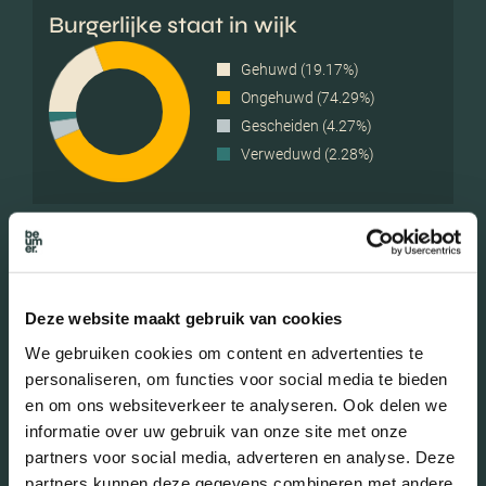
Burgerlijke staat in wijk
Gehuwd (19.17%)
Ongehuwd (74.29%)
Gescheiden (4.27%)
Verweduwd (2.28%)
Leeftijd in wijk
0 - 15 jaar (12.52%)
Deze website maakt gebruik van cookies
15 - 25 jaar (18.60%)
25 - 45 jaar (45.16%)
We gebruiken cookies om content en advertenties te
45 - 65 jaar (17.08%)
personaliseren, om functies voor social media te bieden
en om ons websiteverkeer te analyseren. Ook delen we
65+ jaar (6.64%)
informatie over uw gebruik van onze site met onze
partners voor social media, adverteren en analyse. Deze
partners kunnen deze gegevens combineren met andere