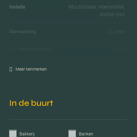
Isolatie
Muurisolatie, vloerisolatie,
dubbel glas
Verwarming
Cv ketel
C.v.-ketel bouwjaar
2016
Voorzieningen
Tv kabel
Meer kenmerken
Garage
Geen garage
In de buurt
Bakkerij
Banken