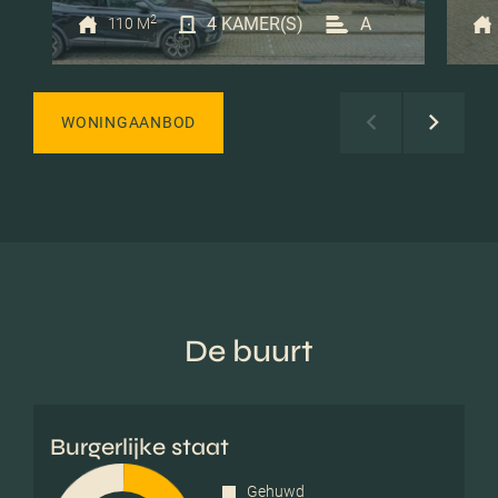
2
4 KAMER(S)
A
110 M
WONINGAANBOD
De buurt
Burgerlijke staat
Gehuwd