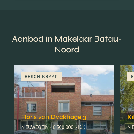
Aanbod in Makelaar Batau-
Noord
BESCHIKBAAR
B
Floris van Dyckhage 3
Ki
NIEUWEGEIN • € 500.000 ,- K.K.
NIE