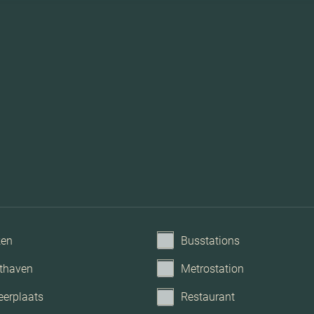
ken
Busstations
thaven
Metrostation
eerplaats
Restaurant