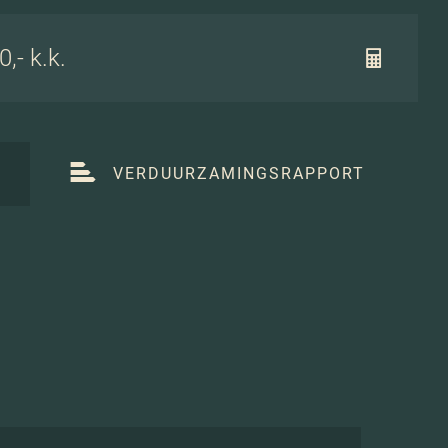
,- k.k.
T
VERDUURZAMINGSRAPPORT