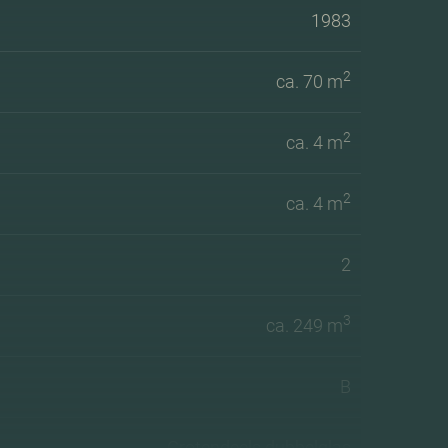
1983
2
ca. 70 m
2
ca. 4 m
2
ca. 4 m
2
3
ca. 249 m
B
Grotendeels dubbelglas