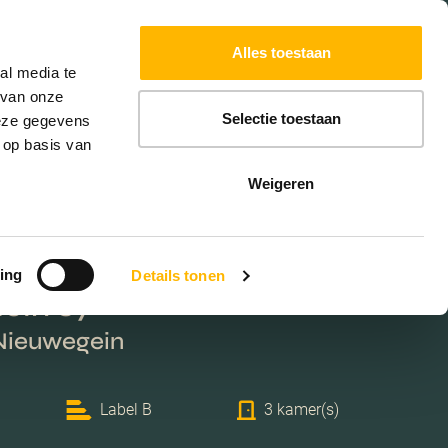
Powered by
Translate
Alles toestaan
al media te
 van onze
Selectie toestaan
deze gegevens
 op basis van
Weigeren
ing
Details tonen
ein 87
 Nieuwegein
Label B
3 kamer(s)