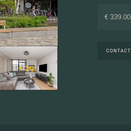
€ 339.000
CONTAC
+ 29