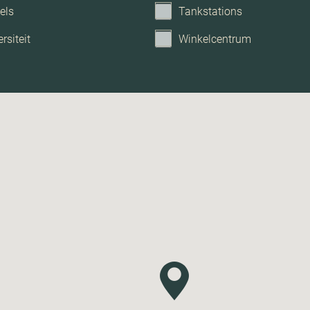
els
Tankstations
rsiteit
Winkelcentrum