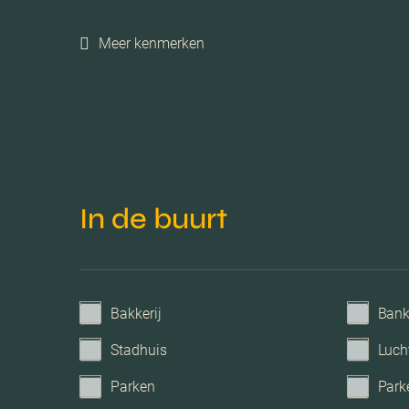
Meer kenmerken
Verwarming
Voorzieningen
Parkeerfaciliteiten
In de buurt
Garage
Bakkerij
Ban
Stadhuis
Luch
Parken
Park