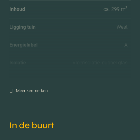
3
Inhoud
ca. 299 m
Ligging tuin
West
Energielabel
A
Isolatie
Vloerisolatie, dubbel glas
Verwarming
Stadsverwarming
Meer kenmerken
Voorzieningen
Mechanische ventilatie
Parkeerfaciliteiten
Openbaar parkeren
In de buurt
Garage
Geen garage