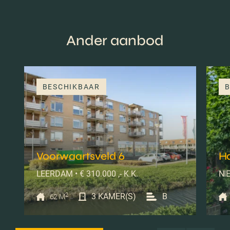
Ander aanbod
BESCHIKBAAR
B
Voorwaartsveld 6
H
LEERDAM • € 310.000 ,- K.K.
NIE
2
3 KAMER(S)
B
62 M