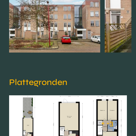
Plattegronden
+ -3