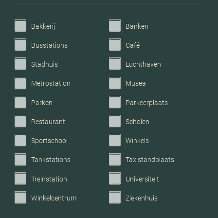
Voorzieningen
Mechanische ventilatie,
Bakkerij
Banken
glasvezel kabel
Busstations
Café
Parkeerfaciliteiten
Openbaar parkeren, op
Stadhuis
Luchthaven
eigen terrein
Metrostation
Musea
Garage
Geen garage
Parken
Parkeerplaats
Restaurant
Scholen
Sportschool
Winkels
Tankstations
Taxistandplaats
Treinstation
Universiteit
Winkelcentrum
Ziekenhuis