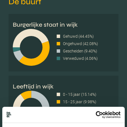
De buurt
Burgerlijke staat in wijk
Gehuwd (44.45%)
Ongehuwd (42.08%)
Gescheiden (9.40%)
Verweduwd (4.06%)
Leeftijd in wijk
0 - 15 jaar (15.14%)
15 - 25 jaar (9.98%)
25 - 45 jaar (22.84%)
45 - 65 jaar (31.98%)
65+ jaar (20.05%)