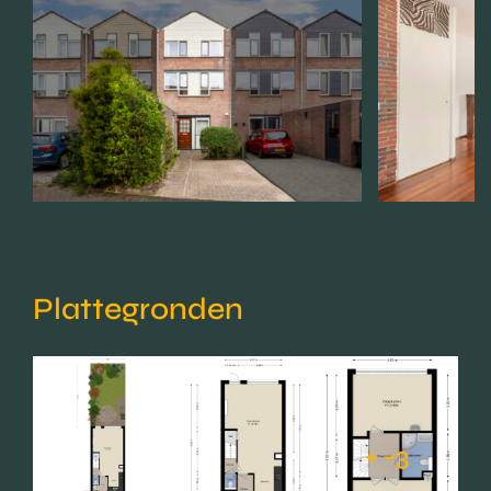
Plattegronden
+ -3