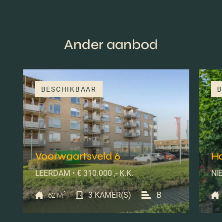
Ander aanbod
BESCHIKBAAR
B
Voorwaartsveld 6
H
LEERDAM • € 310.000 ,- K.K.
NIE
2
3 KAMER(S)
B
62 M