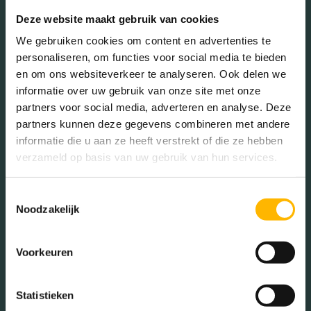
Deze website maakt gebruik van cookies
We gebruiken cookies om content en advertenties te
Geslacht
personaliseren, om functies voor social media te bieden
en om ons websiteverkeer te analyseren. Ook delen we
informatie over uw gebruik van onze site met onze
Mannen (49.28%)
partners voor social media, adverteren en analyse. Deze
Vrouwen (50.72%)
partners kunnen deze gegevens combineren met andere
informatie die u aan ze heeft verstrekt of die ze hebben
verzameld op basis van uw gebruik van hun services.
Toestemmingsselectie
Gezinnen met kinderen
Noodzakelijk
Met kinderen (33.40%)
Zonder kinderen (33.21%)
Voorkeuren
Éénpersoons huishoudens
(33.40%)
Statistieken