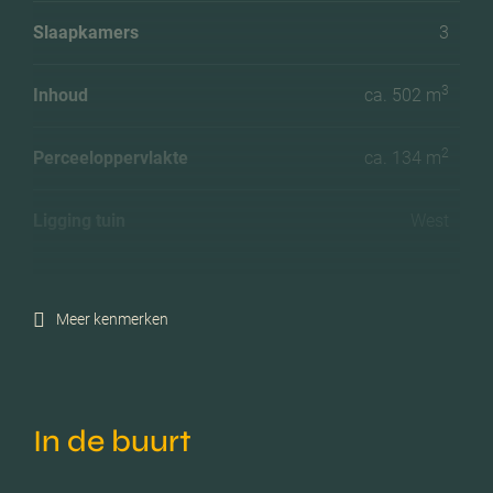
Slaapkamers
3
3
Inhoud
ca. 502 m
2
Perceeloppervlakte
ca. 134 m
Ligging tuin
West
Energielabel
B
Meer kenmerken
Isolatie
Dubbel glas, hr glas
Verwarming
Cv ketel
In de buurt
C.v.-ketel bouwjaar
2020