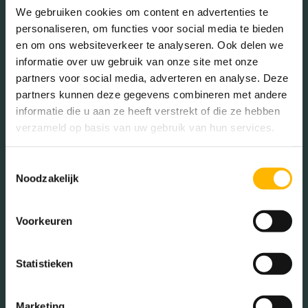
We gebruiken cookies om content en advertenties te
personaliseren, om functies voor social media te bieden
Mannen (53.60%)
en om ons websiteverkeer te analyseren. Ook delen we
Vrouwen (46.40%)
informatie over uw gebruik van onze site met onze
partners voor social media, adverteren en analyse. Deze
partners kunnen deze gegevens combineren met andere
informatie die u aan ze heeft verstrekt of die ze hebben
verzameld op basis van uw gebruik van hun services.
Gezinnen met kinderen
Toestemmingsselectie
Met kinderen (36.04%)
Noodzakelijk
Zonder kinderen (28.83%)
Éénpersoons huishoudens
Voorkeuren
(35.14%)
Statistieken
Woningen koop / huur
Marketing