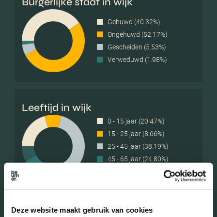
Burgerlijke staat in wijk
Gehuwd (40.32%)
Ongehuwd (52.17%)
Gescheiden (5.53%)
Verweduwd (1.98%)
Leeftijd in wijk
0 - 15 jaar (20.47%)
15 - 25 jaar (8.66%)
25 - 45 jaar (38.19%)
45 - 65 jaar (24.80%)
65+ jaar (7.87%)
Deze website maakt gebruik van cookies
Geslacht