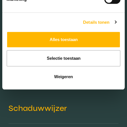
Koop (94.95%)
Huur (5.05%)
Details tonen
Alles toestaan
Aantal inwoners:
Selectie toestaan
1250
Weigeren
Schaduwwijzer