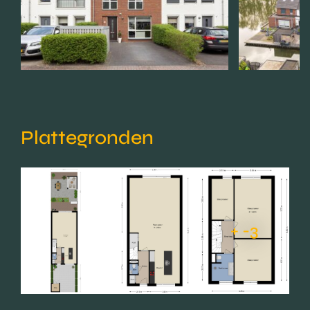
Plattegronden
+ -3