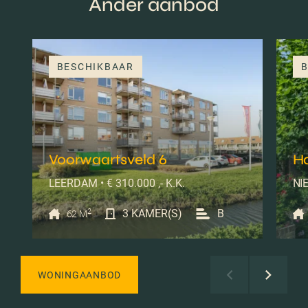
Ander aanbod
BESCHIKBAAR
B
Voorwaartsveld 6
H
LEERDAM • € 310.000 ,- K.K.
NIE
2
3 KAMER(S)
B
62 M
WONINGAANBOD