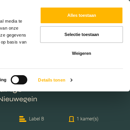
Powered by
Translate
Alles toestaan
W
HYPOTHEKEN
EXTRA DIENSTEN
al media te
 van onze
Selectie toestaan
deze gegevens
 op basis van
Weigeren
ing
Details tonen
l 138
 Nieuwegein
Label B
1 kamer(s)