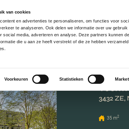
ik van cookies
AANBOD
VERKOPEN
NIEUWBOU
ontent en advertenties te personaliseren, om functies voor soci
erkeer te analyseren. Ook delen we informatie over uw gebruik
or social media, adverteren en analyse. Deze partners kunnen 
ormatie die u aan ze heeft verstrekt of die ze hebben verzameld
es.
Voorkeuren
Statistieken
Market
Veenwa
3432 ZE,
2
35 m