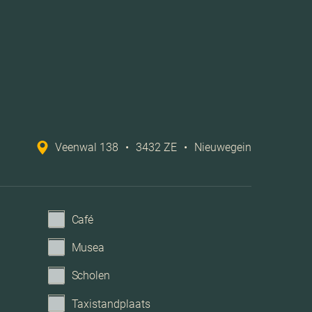
Betaald parkeren
Geen garage
Veenwal 138
•
3432 ZE
•
Nieuwegein
Café
Musea
Scholen
Taxistandplaats