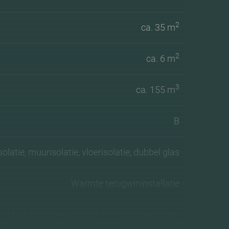
2
ca. 35 m
2
ca. 6 m
3
ca. 155 m
B
olatie, muurisolatie, vloerisolatie, dubbel glas
Warmte terugwininstallatie
Mechanische ventilatie, lift, balansventilatie