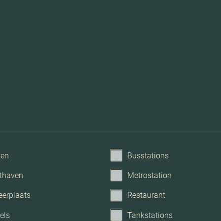
ken
Busstations
thaven
Metrostation
eerplaats
Restaurant
els
Tankstations