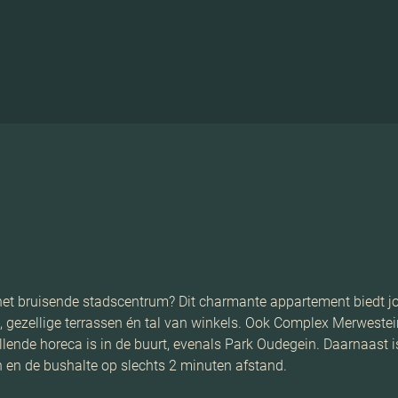
n het bruisende stadscentrum? Dit charmante appartement biedt jo
ts, gezellige terrassen én tal van winkels. Ook Complex Merwest
lende horeca is in de buurt, evenals Park Oudegein. Daarnaast i
en en de bushalte op slechts 2 minuten afstand.