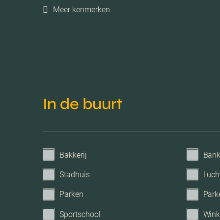
Meer kenmerken
Parkeerfaciliteiten
Garage
In de buurt
Bakkerij
Ban
Stadhuis
Luch
Parken
Park
Sportschool
Wink