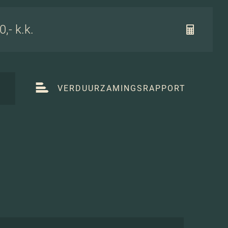
,- k.k.
T
VERDUURZAMINGSRAPPORT