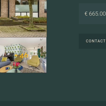
€ 665.000
CONTAC
+ 46