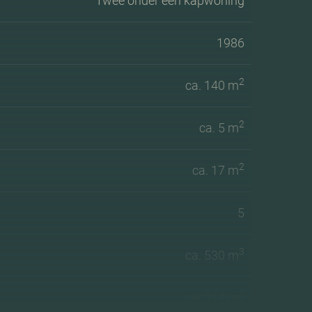
Twee onder een kapwoning
1986
2
ca. 140 m
2
ca. 5 m
2
ca. 17 m
5
3
ca. 530 m
2
ca. 214 m