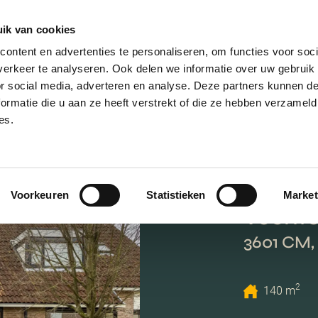
ik van cookies
AANBOD
VERKOPEN
NIEUWBOU
ontent en advertenties te personaliseren, om functies voor soci
erkeer te analyseren. Ook delen we informatie over uw gebruik
or social media, adverteren en analyse. Deze partners kunnen 
ormatie die u aan ze heeft verstrekt of die ze hebben verzameld
es.
Voorkeuren
Statistieken
Market
Vechte
3601 CM,
2
140 m