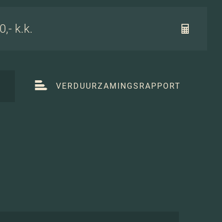
,- k.k.
T
VERDUURZAMINGSRAPPORT