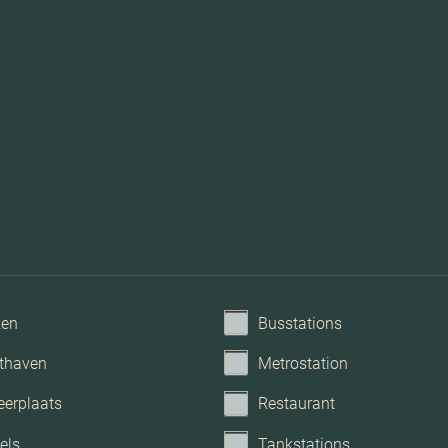
ken
Busstations
Mechanische ve
thaven
Metrostation
eerplaats
Restaurant
els
Tankstations