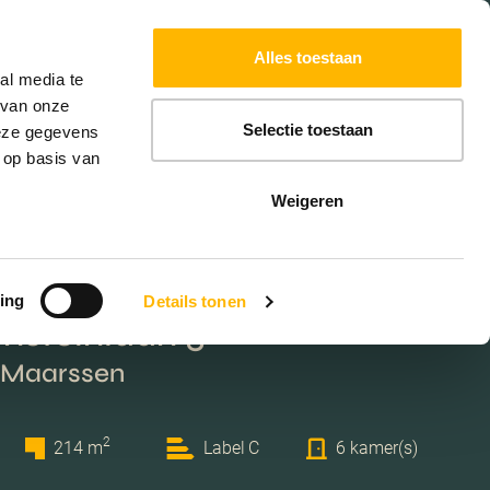
Powered by
Translate
Alles toestaan
W
HYPOTHEKEN
EXTRA DIENSTEN
al media te
 van onze
Selectie toestaan
deze gegevens
 op basis van
Weigeren
ing
Details tonen
nsteinlaan 5
 Maarssen
2
214 m
Label C
6 kamer(s)