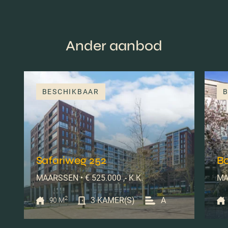
Ander aanbod
BESCHIKBAAR
B
Safariweg 252
B
MAARSSEN • € 525.000 ,- K.K.
MA
2
3 KAMER(S)
A
90 M