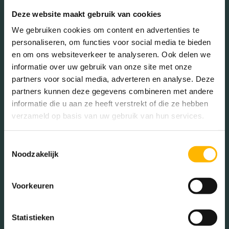
Deze website maakt gebruik van cookies
Gehuwd (40.21%)
We gebruiken cookies om content en advertenties te
Ongehuwd (43.39%)
personaliseren, om functies voor social media te bieden
Gescheiden (8.99%)
en om ons websiteverkeer te analyseren. Ook delen we
Verweduwd (7.41%)
informatie over uw gebruik van onze site met onze
partners voor social media, adverteren en analyse. Deze
partners kunnen deze gegevens combineren met andere
informatie die u aan ze heeft verstrekt of die ze hebben
Leeftijd in wijk
verzameld op basis van uw gebruik van hun services.
0 - 15 jaar (13.02%)
15 - 25 jaar (8.85%)
Toestemmingsselectie
25 - 45 jaar (20.31%)
Noodzakelijk
45 - 65 jaar (30.73%)
65+ jaar (27.08%)
Voorkeuren
Statistieken
Geslacht