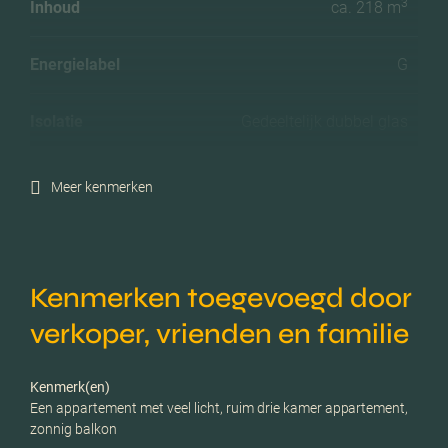
3
Inhoud
ca. 218 m
Energielabel
G
Isolatie
Gedeeltelijk dubbel glas
Verwarming
Gaskachels
Meer kenmerken
Voorzieningen
Tv kabel, natuurlijke
ventilatie
Kenmerken toegevoegd door
Parkeerfaciliteiten
Openbaar parkeren
verkoper, vrienden en familie
Garage
Geen garage
Kenmerk(en)
Een appartement met veel licht, ruim drie kamer appartement,
zonnig balkon