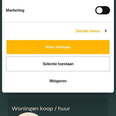
Marketing
Mannen (48.44%)
Vrouwen (51.56%)
Details tonen
Alles toestaan
Gezinnen met kinderen
Met kinderen (30.85%)
Selectie toestaan
Zonder kinderen (31.91%)
Éénpersoons huishoudens
Weigeren
(37.23%)
Woningen koop / huur