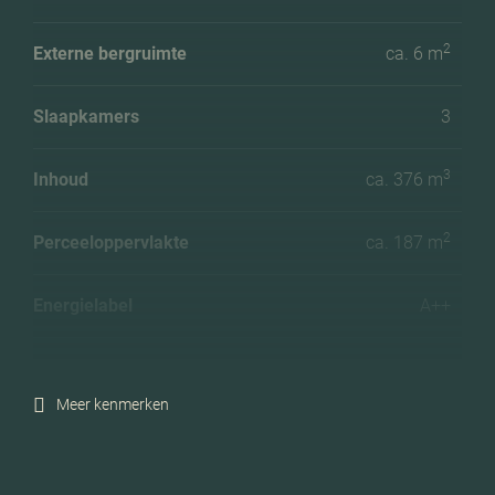
2
Externe bergruimte
ca. 6 m
Slaapkamers
3
3
Inhoud
ca. 376 m
2
Perceeloppervlakte
ca. 187 m
Energielabel
A++
Isolatie
Dakisolatie, muurisolatie,
vloerisolatie, driedubbel
Meer kenmerken
glas
Verwarming
Cv ketel