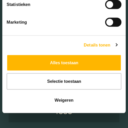
Statistieken
Éénpersoons huishoudens
(21.18%)
Marketing
Woningen koop / huur
Details tonen
Koop (52.00%)
Alles toestaan
Huur (48.00%)
Selectie toestaan
Weigeren
Aantal inwoners:
1080