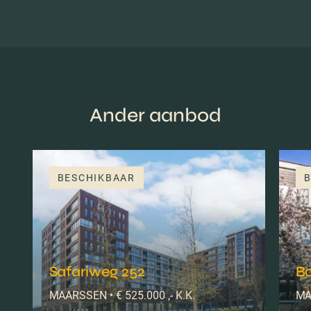
Ander aanbod
BESCHIKBAAR
B
Safariweg 252
B
MAARSSEN • € 525.000 ,- K.K.
MA