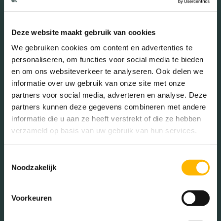
25 - 45 jaar (32.72%)
45 - 65 jaar (28.11%)
Deze website maakt gebruik van cookies
65+ jaar (9.22%)
We gebruiken cookies om content en advertenties te
personaliseren, om functies voor social media te bieden
en om ons websiteverkeer te analyseren. Ook delen we
Geslacht
informatie over uw gebruik van onze site met onze
partners voor social media, adverteren en analyse. Deze
partners kunnen deze gegevens combineren met andere
Mannen (47.69%)
informatie die u aan ze heeft verstrekt of die ze hebben
Vrouwen (52.31%)
verzameld op basis van uw gebruik van hun services.
Toestemmingsselectie
Noodzakelijk
Gezinnen met kinderen
Voorkeuren
Met kinderen (48.24%)
Zonder kinderen (30.59%)