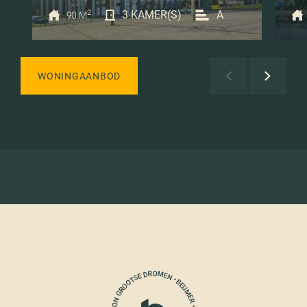
2
3 KAMER(S)
A
90 M
WONINGAANBOD