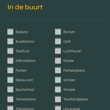
In de buurt
C.v.-ketel bouwjaar
2004
Voorzieningen
Mechanische ventilatie, tv
kabel, buitenzonwering,
Bakkerij
Banken
glasvezel kabel,
Busstations
Café
zonnepanelen
Stadhuis
Luchthaven
Parkeerfaciliteiten
Openbaar parkeren
Metrostation
Musea
Parken
Parkeerplaats
Garage
Geen garage
Restaurant
Scholen
Sportschool
Winkels
Tankstations
Taxistandplaats
Treinstation
Universiteit