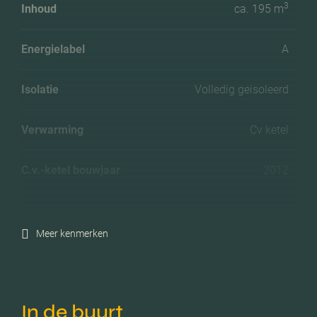
3
Inhoud
ca. 195 m
Energielabel
A
Isolatie
Volledig geisoleerd
Verwarming
Cv ketel
C.v.-ketel bouwjaar
2012
Voorzieningen
Mechanische ventilatie, tv
kabel, lift
Meer kenmerken
Parkeerfaciliteiten
Openbaar parkeren,
parkeergarage
In de buurt