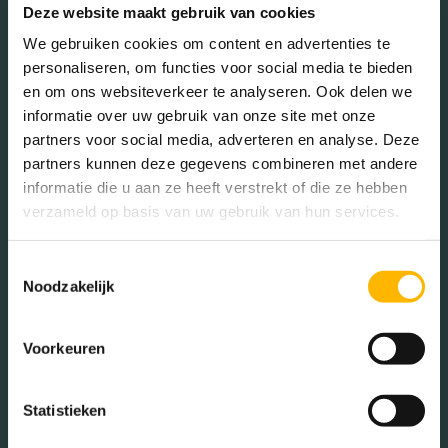
Deze website maakt gebruik van cookies
We gebruiken cookies om content en advertenties te
personaliseren, om functies voor social media te bieden
en om ons websiteverkeer te analyseren. Ook delen we
Gezinnen met kinderen
informatie over uw gebruik van onze site met onze
partners voor social media, adverteren en analyse. Deze
Met kinderen (32.11%)
partners kunnen deze gegevens combineren met andere
Zonder kinderen (24.37%)
informatie die u aan ze heeft verstrekt of die ze hebben
Éénpersoons huishoudens
verzameld op basis van uw gebruik van hun services.
(43.52%)
Toestemmingsselectie
Noodzakelijk
Aantal inwoners:
Voorkeuren
5305
Statistieken