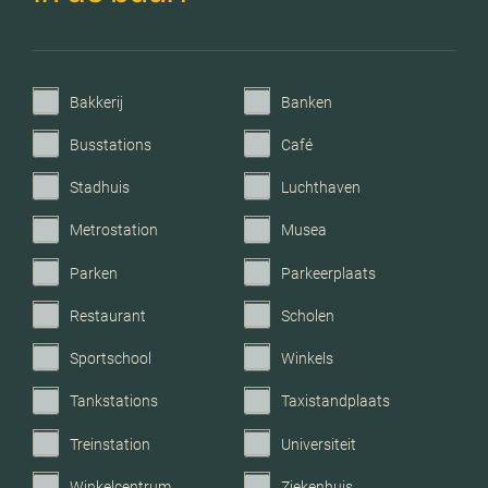
Garage
Parkeerplaats
Bakkerij
Banken
Busstations
Café
Stadhuis
Luchthaven
Metrostation
Musea
Parken
Parkeerplaats
Restaurant
Scholen
Sportschool
Winkels
Tankstations
Taxistandplaats
Treinstation
Universiteit
Winkelcentrum
Ziekenhuis