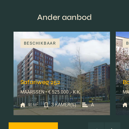
Ander aanbod
BESCHIKBAAR
B
Safariweg 252
B
MAARSSEN • € 525.000 ,- K.K.
MA
2
3 KAMER(S)
A
90 M