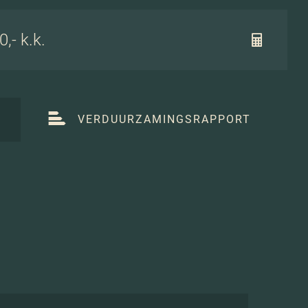
,- k.k.
T
VERDUURZAMINGSRAPPORT