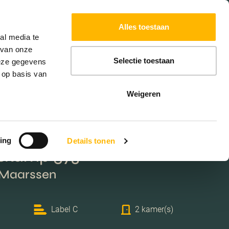
Powered by
Translate
Alles toestaan
W
HYPOTHEKEN
EXTRA DIENSTEN
al media te
 van onze
Selectie toestaan
deze gegevens
 op basis van
Weigeren
ing
Details tonen
skamp 573
 Maarssen
Label C
2 kamer(s)