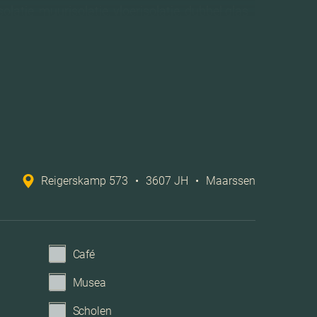
olatie, muurisolatie, vloerisolatie, dubbel glas
Blokverwarming
che ventilatie, tv kabel, buitenzonwering, lift
Openbaar parkeren
Reigerskamp 573
•
3607 JH
•
Maarssen
Geen garage
Café
Musea
Scholen