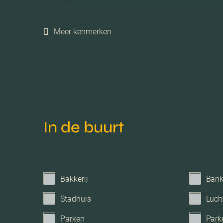
Isolatie
Meer kenmerken
Verwarming
Voorzieningen
Parkeerfaciliteiten
In de buurt
Garage
Bakkerij
Ban
Stadhuis
Luch
Parken
Park