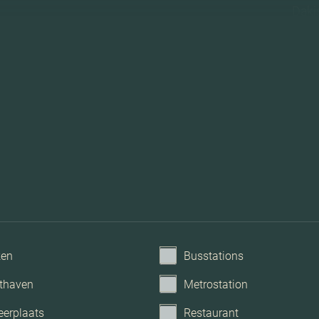
Dakis
Mechanis
ken
Busstations
thaven
Metrostation
eerplaats
Restaurant