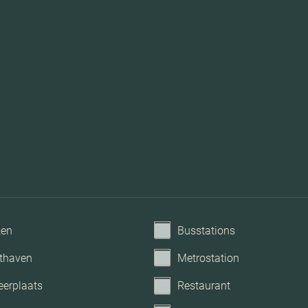
ken
Busstations
thaven
Metrostation
eerplaats
Restaurant