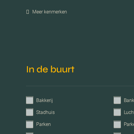
Meer kenmerken
Verwarming
Voorzieningen
Parkeerfaciliteiten
In de buurt
Garage
Bakkerij
Ban
Stadhuis
Luch
Parken
Park