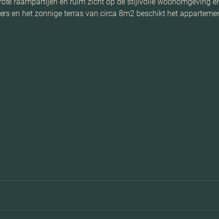
te raampartijen en ruim zicht op de stijlvolle woonomgeving en
ers en het zonnige terras van circa 8m2 beschikt het apparteme