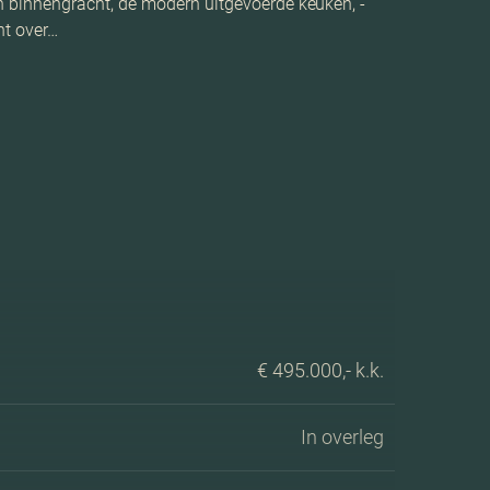
 binnengracht, de modern uitgevoerde keuken, -
nt over…
€ 495.000,- k.k.
In overleg