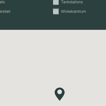
els
Tankstations
rsiteit
Winkelcentrum