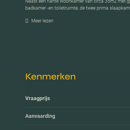
Naast een riante woonkamer van circa 35m2 met gro
badkamer -en toiletruimte, de twee prima slaapkam
Meer lezen
Kenmerken
Vraagprijs
Aanvaarding