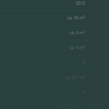
2012
2
ca. 95 m
2
ca. 9 m
2
ca. 5 m
2
3
ca. 327 m
A
Volledig geisoleerd