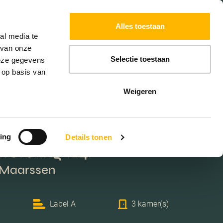
Powered by
Translate
Alles toestaan
W
HYPOTHEKEN
EXTRA DIENSTEN
al media te
 van onze
Selectie toestaan
deze gegevens
 op basis van
Weigeren
ing
Details tonen
wetering 124
 Maarssen
Label A
3 kamer(s)