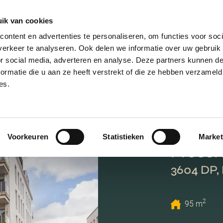
ik van cookies
AANBOD
VERKOPEN
NIEUWBOU
ontent en advertenties te personaliseren, om functies voor soci
erkeer te analyseren. Ook delen we informatie over uw gebruik
or social media, adverteren en analyse. Deze partners kunnen 
ormatie die u aan ze heeft verstrekt of die ze hebben verzameld
es.
Voorkeuren
Statistieken
Market
Proost
3604 DP,
2
95 m