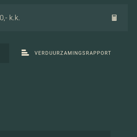
,- k.k.
T
VERDUURZAMINGSRAPPORT