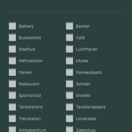
Parkeerfaciliteiten
Openbaar parkeren, op
eigen terrein
Bakkerij
Banken
Garage
Geen garage
Busstations
Café
Stadhuis
Luchthaven
Metrostation
Musea
Parken
Parkeerplaats
Restaurant
Scholen
Sportschool
Winkels
Tankstations
Taxistandplaats
Treinstation
Universiteit
Winkelcentrum
Ziekenhuis