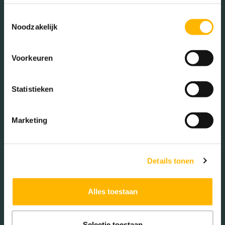
Toestemmingsselectie
Noodzakelijk
Woningen koop / huur
Voorkeuren
Koop (45.92%)
Statistieken
Huur (54.08%)
Marketing
Aantal inwoners:
Details tonen
300
Alles toestaan
Selectie toestaan