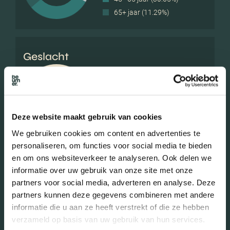
65+ jaar (11.29%)
Geslacht
Mannen (55.00%)
Vrouwen (45.00%)
Deze website maakt gebruik van cookies
We gebruiken cookies om content en advertenties te
personaliseren, om functies voor social media te bieden
en om ons websiteverkeer te analyseren. Ook delen we
Gezinnen met kinderen
informatie over uw gebruik van onze site met onze
partners voor social media, adverteren en analyse. Deze
Met kinderen (23.33%)
partners kunnen deze gegevens combineren met andere
Zonder kinderen (33.33%)
informatie die u aan ze heeft verstrekt of die ze hebben
Éénpersoons huishoudens
verzameld op basis van uw gebruik van hun services.
(43.33%)