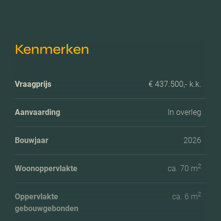
Kenmerken
Vraagprijs
€ 437.500,- k.k.
Aanvaarding
In overleg
Bouwjaar
2026
2
Woonoppervlakte
ca. 70 m
2
Oppervlakte
ca. 6 m
gebouwgebonden