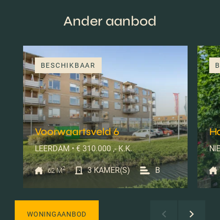
Ander aanbod
BESCHIKBAAR
B
Voorwaartsveld 6
H
LEERDAM • € 310.000 ,- K.K.
NIE
2
3 KAMER(S)
B
62 M
WONINGAANBOD