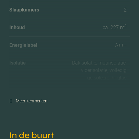
Slaapkamers
2
3
Inhoud
ca. 227 m
Energielabel
A+++
Isolatie
Dakisolatie, muurisolatie,
vloerisolatie, volledig
geisoleerd, hr glas
Verwarming
Vloerverwarming geheel,
Meer kenmerken
warmtepomp, warmte
terugwininstallatie
Voorzieningen
Lift, schuifpui,
In de buurt
zonnepanelen