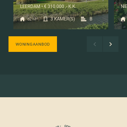
LEERDAM • € 310.000 ,- K.K.
NIE
2
3 KAMER(S)
B
62 M
WONINGAANBOD