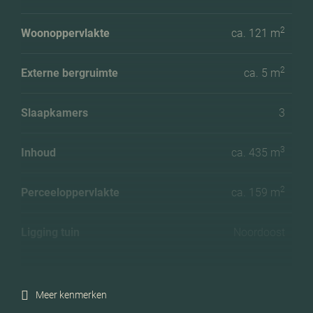
2
Woonoppervlakte
ca. 121 m
2
Externe bergruimte
ca. 5 m
Slaapkamers
3
3
Inhoud
ca. 435 m
2
Perceeloppervlakte
ca. 159 m
Ligging tuin
Noordoost
Energielabel
A
Meer kenmerken
Isolatie
Volledig geisoleerd