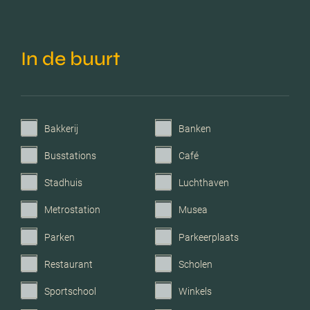
Verwarming
Cv ketel
In de buurt
C.v.-ketel bouwjaar
2019
Voorzieningen
Mechanische ventilatie,
Bakkerij
Banken
rolluiken, dakraam
Busstations
Café
Parkeerfaciliteiten
Openbaar parkeren
Stadhuis
Luchthaven
Metrostation
Musea
Garage
Geen garage
Parken
Parkeerplaats
Restaurant
Scholen
Sportschool
Winkels