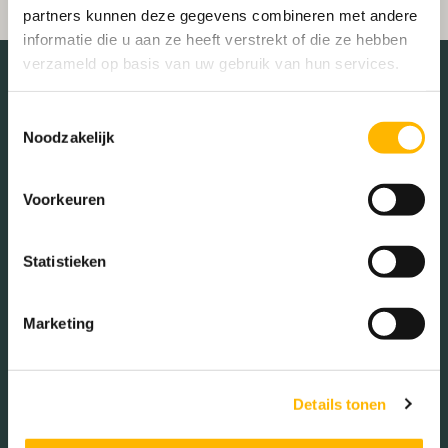
partners kunnen deze gegevens combineren met andere
informatie die u aan ze heeft verstrekt of die ze hebben
verzameld op basis van uw gebruik van hun services.
Toestemmingsselectie
Schaduwwijzer
Noodzakelijk
Voorkeuren
Statistieken
Energieverbruik en
Marketing
verduurzamingstips
Vul onderstaande velden in en ontvang het rapport met daarin
jouw verwachte energieverbruik en verduurzamingstips op
Details tonen
maat.