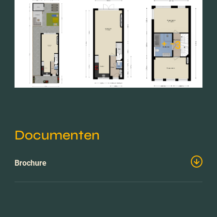
+ -3
Documenten
Brochure