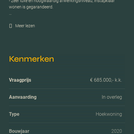
- Zeer luxe en hoogwaardig afwerkingsniveau, instapklaar
wonen is gegarandeerd.
…
Meer lezen
Kenmerken
Vraagprijs
€ 685.000,- k.k.
Aanvaarding
In overleg
Type
Hoekwoning
Bouwjaar
2020