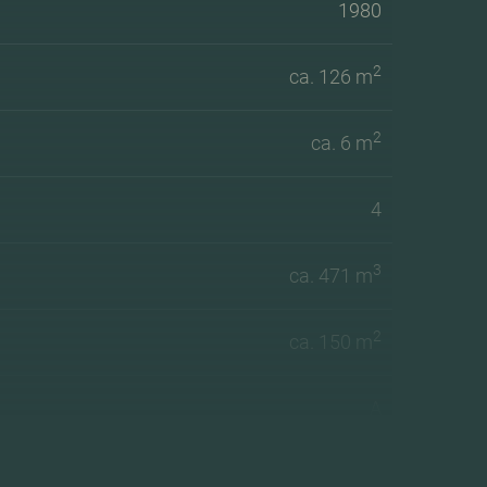
1980
2
ca. 126 m
2
ca. 6 m
4
3
ca. 471 m
2
ca. 150 m
A
Dubbel glas