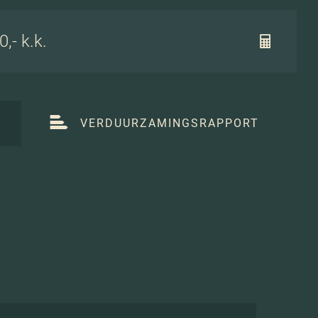
,- k.k.
T
VERDUURZAMINGSRAPPORT