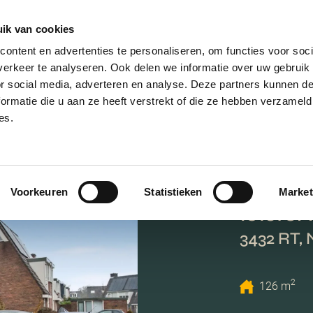
ik van cookies
AANBOD
VERKOPEN
NIEUWBOU
ontent en advertenties te personaliseren, om functies voor soci
erkeer te analyseren. Ook delen we informatie over uw gebruik
or social media, adverteren en analyse. Deze partners kunnen 
ormatie die u aan ze heeft verstrekt of die ze hebben verzameld
es.
Voorkeuren
Statistieken
Market
IJlster
3432 RT,
2
126 m