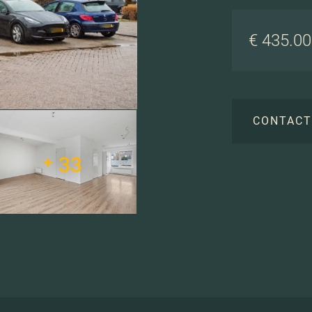
€ 435.000
CONTAC
+ 33