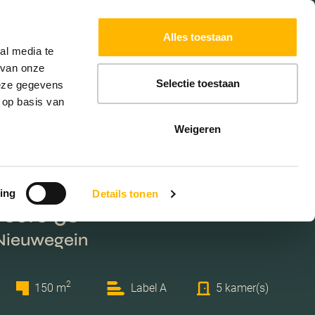
Powered by
Translate
Alles toestaan
W
HYPOTHEKEN
EXTRA DIENSTEN
al media te
 van onze
Selectie toestaan
deze gegevens
 op basis van
Weigeren
ing
Details tonen
veste 58
 Nieuwegein
2
150 m
Label A
5 kamer(s)