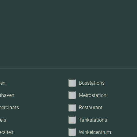
Me
ken
Busstations
thaven
Metrostation
eerplaats
Restaurant
els
Tankstations
rsiteit
Winkelcentrum