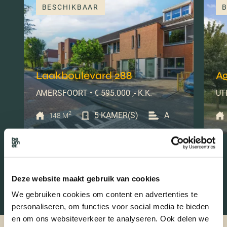
BESCHIKBAAR
B
Laakboulevard 288
Ag
AMERSFOORT • € 595.000 ,- K.K.
UTR
2
5 KAMER(S)
A
148 M
Deze website maakt gebruik van cookies
We gebruiken cookies om content en advertenties te
personaliseren, om functies voor social media te bieden
en om ons websiteverkeer te analyseren. Ook delen we