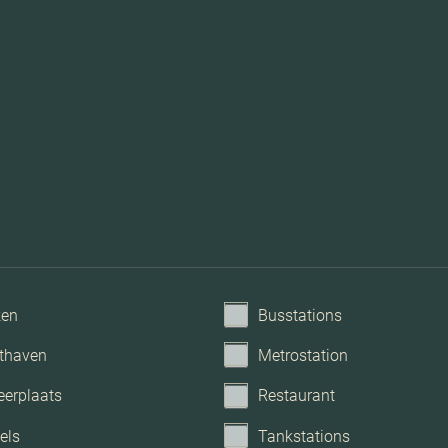
ken
Busstations
thaven
Metrostation
eerplaats
Restaurant
els
Tankstations