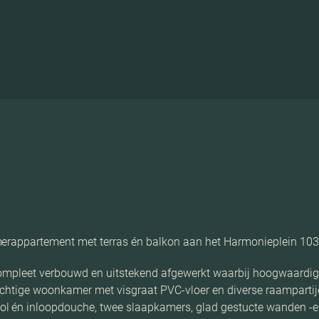
amerappartement met terras én balkon aan het Harmonieplein 10
ompleet verbouwd en uitstekend afgewerkt waarbij hoogwaardige ma
tachtige woonkamer met visgraat PVC-vloer en diverse raamparti
l én inloopdouche, twee slaapkamers, glad gestucte wanden -en