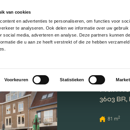
ik van cookies
AANBOD
VERKOPEN
NIEUWBOU
ontent en advertenties te personaliseren, om functies voor soci
erkeer te analyseren. Ook delen we informatie over uw gebruik
or social media, adverteren en analyse. Deze partners kunnen 
ormatie die u aan ze heeft verstrekt of die ze hebben verzameld
es.
Voorkeuren
Statistieken
Market
Harmon
3603 BR,
2
81 m