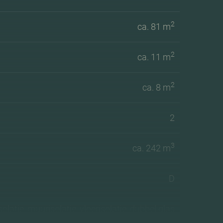
2
ca. 81 m
2
ca. 11 m
2
ca. 8 m
2
3
ca. 242 m
D
olatie, muurisolatie, vloerisolatie, dubbel glas