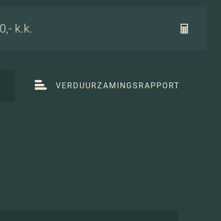
,- k.k.
T
VERDUURZAMINGSRAPPORT