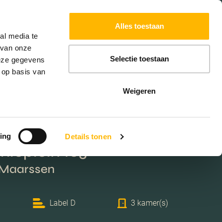
Powered by
Translate
Alles toestaan
W
HYPOTHEKEN
EXTRA DIENSTEN
al media te
 van onze
Selectie toestaan
deze gegevens
 op basis van
Weigeren
ing
Details tonen
ieplein 103
 Maarssen
Label D
3 kamer(s)