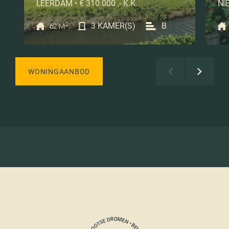
LEERDAM • € 310.000 ,- K.K.
NIE
2
3 KAMER(S)
B
62 M
WONINGAANBOD