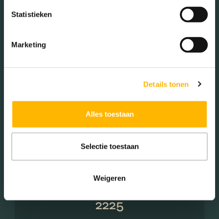
Zonder kinderen (30.60%)
Statistieken
Éénpersoons huishoudens
(28.96%)
Marketing
Woningen koop / huur
Details tonen
Alles toestaan
Koop (51.52%)
Huur (48.48%)
Selectie toestaan
Weigeren
Aantal inwoners:
2225