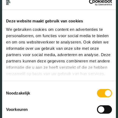
15 - 25 jaar (14.09%)
25 - 45 jaar (25.95%)
45 - 65 jaar (27.52%)
Deze website maakt gebruik van cookies
65+ jaar (16.33%)
We gebruiken cookies om content en advertenties te
personaliseren, om functies voor social media te bieden
en om ons websiteverkeer te analyseren. Ook delen we
Geslacht
informatie over uw gebruik van onze site met onze
partners voor social media, adverteren en analyse. Deze
partners kunnen deze gegevens combineren met andere
Mannen (49.44%)
informatie die u aan ze heeft verstrekt of die ze hebben
Vrouwen (50.56%)
verzameld op basis van uw gebruik van hun services.
Toestemmingsselectie
Noodzakelijk
Gezinnen met kinderen
Voorkeuren
Met kinderen (40.44%)