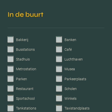
geisoleerd, driedubbel
glas
In de buurt
Verwarming
Elektrische verwarming,
warmte
terugwininstallatie
Bakkerij
Banken
Busstations
Café
Voorzieningen
Zonnepanelen
Stadhuis
Luchthaven
Parkeerfaciliteiten
Openbaar parkeren
Metrostation
Musea
Parken
Parkeerplaats
Garage
Geen garage
Restaurant
Scholen
Sportschool
Winkels
Tankstations
Taxistandplaats