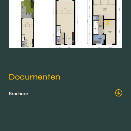
+ -3
Documenten
Brochure