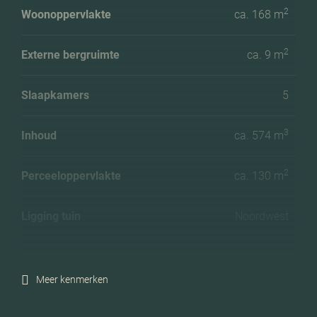
2
Woonoppervlakte
ca. 168 m
2
Externe bergruimte
ca. 9 m
Slaapkamers
5
3
Inhoud
ca. 574 m
2
Perceeloppervlakte
ca. 130 m
Ligging tuin
Noordwest
Energielabel
A+
Meer kenmerken
Isolatie
Dakisolatie, muurisolatie,
vloerisolatie, volledig