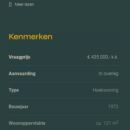
Meer lezen
Kenmerken
Vraagprijs
€ 435.000,- k.k.
Aanvaarding
In overleg
Type
Hoekwoning
Bouwjaar
1972
2
Woonoppervlakte
ca. 121 m