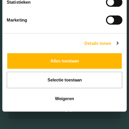
Éénpersoons huishoudens
Statistieken
(23.93%)
Marketing
Woningen koop / huur
Details tonen
Koop (54.00%)
Alles toestaan
Huur (46.00%)
Selectie toestaan
Aantal inwoners:
Weigeren
2835