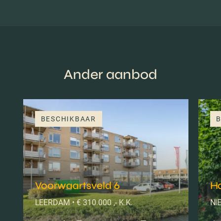
Ander aanbod
BESCHIKBAAR
B
Voorwaartsveld 6
H
LEERDAM • € 310.000 ,- K.K.
NIE