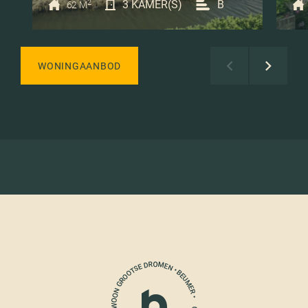
2
3 KAMER(S)
B
62 M
WONINGAANBOD