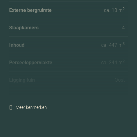
2
Externe bergruimte
ca. 10 m
Slaapkamers
4
3
Inhoud
ca. 447 m
2
Perceeloppervlakte
ca. 244 m
Ligging tuin
Oost
Energielabel
C
Meer kenmerken
Isolatie
Dubbel glas
Verwarming
Cv ketel