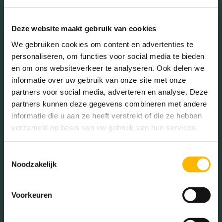
45 - 65 jaar (26.71%)
65+ jaar (21.97%)
Deze website maakt gebruik van cookies
We gebruiken cookies om content en advertenties te
personaliseren, om functies voor social media te bieden
Geslacht
en om ons websiteverkeer te analyseren. Ook delen we
informatie over uw gebruik van onze site met onze
partners voor social media, adverteren en analyse. Deze
Mannen (49.38%)
partners kunnen deze gegevens combineren met andere
Vrouwen (50.62%)
informatie die u aan ze heeft verstrekt of die ze hebben
verzameld op basis van uw gebruik van hun services.
Toestemmingsselectie
Noodzakelijk
Gezinnen met kinderen
Voorkeuren
Met kinderen (41.03%)
Zonder kinderen (35.04%)