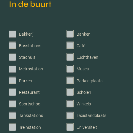
In de buurt
C.v.-ketel bouwjaar
2020
Voorzieningen
Mechanische ventilatie,
Bakkerij
Banken
dakraam
Busstations
Café
Parkeerfaciliteiten
Openbaar parkeren
Stadhuis
Luchthaven
Metrostation
Musea
Garage
Geen garage
Parken
Parkeerplaats
Restaurant
Scholen
Sportschool
Winkels
Tankstations
Taxistandplaats
Treinstation
Universiteit