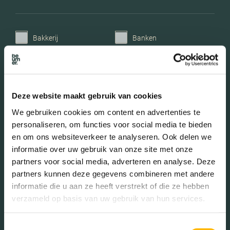
Bakkerij
Banken
Busstations
Café
Stadhuis
Luchthaven
Deze website maakt gebruik van cookies
Metrostation
Musea
We gebruiken cookies om content en advertenties te
Parken
Parkeerplaats
personaliseren, om functies voor social media te bieden
en om ons websiteverkeer te analyseren. Ook delen we
Restaurant
Scholen
informatie over uw gebruik van onze site met onze
Sportschool
Winkels
partners voor social media, adverteren en analyse. Deze
partners kunnen deze gegevens combineren met andere
Tankstations
Taxistandplaats
informatie die u aan ze heeft verstrekt of die ze hebben
verzameld op basis van uw gebruik van hun services.
Treinstation
Universiteit
Winkelcentrum
Ziekenhuis
Toestemmingsselectie