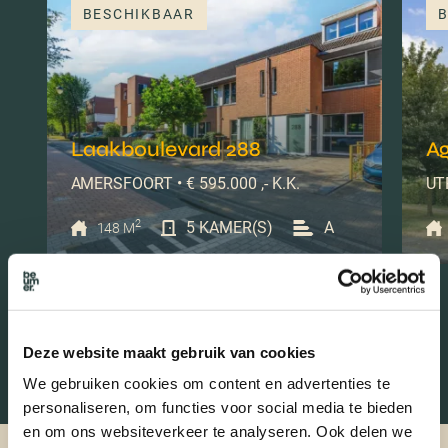
BESCHIKBAAR
B
Laakboulevard 288
Ag
AMERSFOORT • € 595.000 ,- K.K.
UTR
2
5 KAMER(S)
A
148 M
Deze website maakt gebruik van cookies
We gebruiken cookies om content en advertenties te
personaliseren, om functies voor social media te bieden
en om ons websiteverkeer te analyseren. Ook delen we