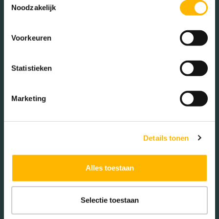
15 - 25 jaar (10.34%)
Noodzakelijk
25 - 45 jaar (25.32%)
45 - 65 jaar (28.48%)
Voorkeuren
65+ jaar (16.88%)
Statistieken
Geslacht
Marketing
Mannen (48.73%)
Vrouwen (51.27%)
Details tonen
Alles toestaan
Gezinnen met kinderen
Selectie toestaan
Met kinderen (43.30%)