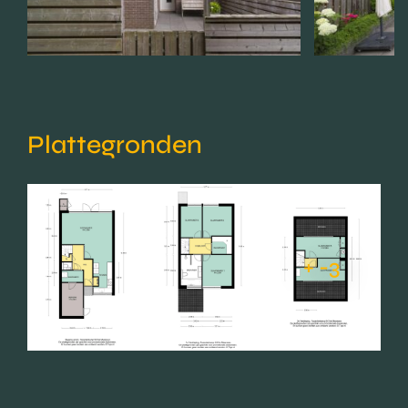
Plattegronden
+ -3