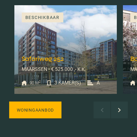
BESCHIKBAAR
B
Safariweg 252
B
MAARSSEN • € 525.000 ,- K.K.
MA
2
3 KAMER(S)
A
90 M
WONINGAANBOD