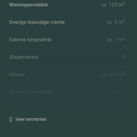
2
Woonoppervlakte
ca. 129 m
2
Overige inpandige ruimte
ca. 9 m
2
Externe bergruimte
ca. 1 m
Slaapkamers
5
3
Inhoud
ca. 461 m
2
Perceeloppervlakte
ca. 151 m
Ligging tuin
Zuidoost
Meer kenmerken
Energielabel
C