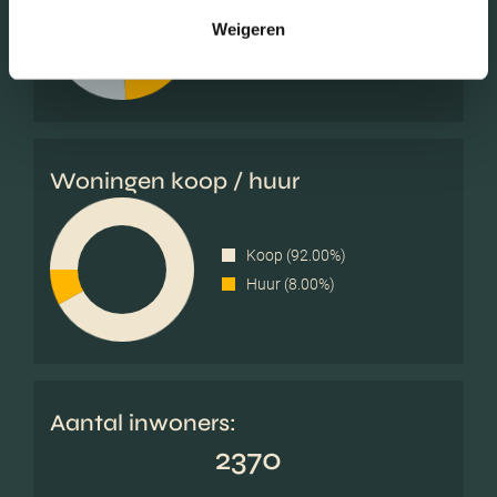
Zonder kinderen (30.93%)
Weigeren
Éénpersoons huishoudens
(25.77%)
Woningen koop / huur
Koop (92.00%)
Huur (8.00%)
Aantal inwoners:
2370