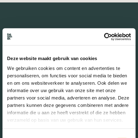
De buurt
Burgerlijke staat in wijk
Deze website maakt gebruik van cookies
We gebruiken cookies om content en advertenties te
Gehuwd (46.40%)
personaliseren, om functies voor social media te bieden
Ongehuwd (42.80%)
en om ons websiteverkeer te analyseren. Ook delen we
Gescheiden (7.42%)
informatie over uw gebruik van onze site met onze
Verweduwd (3.39%)
partners voor social media, adverteren en analyse. Deze
partners kunnen deze gegevens combineren met andere
informatie die u aan ze heeft verstrekt of die ze hebben
verzameld op basis van uw gebruik van hun services.
Leeftijd in wijk
0 - 15 jaar (18.99%)
Toestemmingsselectie