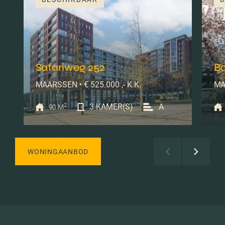
Safariweg 252
B
MAARSSEN • € 525.000 ,- K.K.
MA
2
3 KAMER(S)
A
90 M
WONINGAANBOD