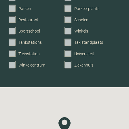
Parken
Parkeerplaats
Restaurant
Scholen
Sportschool
Winkels
Tankstations
Taxistandplaats
Treinstation
Universiteit
Winkelcentrum
Ziekenhuis