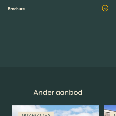
Brochure
Ander aanbod
BESCHIKBAAR
B