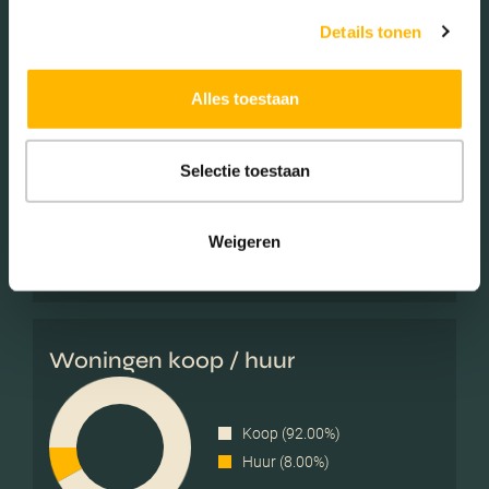
Details tonen
Alles toestaan
Gezinnen met kinderen
Met kinderen (43.30%)
Selectie toestaan
Zonder kinderen (30.93%)
Éénpersoons huishoudens
Weigeren
(25.77%)
Woningen koop / huur
Koop (92.00%)
Huur (8.00%)