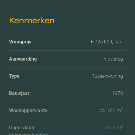
Kenmerken
Vraagprijs
€ 725.000,- k.k.
Aanvaarding
In overleg
Type
Tussenwoning
Bouwjaar
1978
2
Woonoppervlakte
ca. 181 m
2
Oppervlakte
ca. 9 m
gebouwgebonden