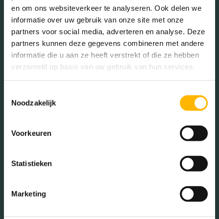
en om ons websiteverkeer te analyseren. Ook delen we
Verweduwd (3.39%)
informatie over uw gebruik van onze site met onze
partners voor social media, adverteren en analyse. Deze
partners kunnen deze gegevens combineren met andere
informatie die u aan ze heeft verstrekt of die ze hebben
Leeftijd in wijk
verzameld op basis van uw gebruik van hun services.
0 - 15 jaar (18.99%)
15 - 25 jaar (10.34%)
Toestemmingsselectie
25 - 45 jaar (25.32%)
Noodzakelijk
45 - 65 jaar (28.48%)
65+ jaar (16.88%)
Voorkeuren
Statistieken
Geslacht
Marketing
Mannen (48.73%)
Vrouwen (51.27%)