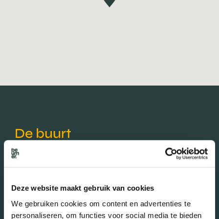
De buurt
Burgerlijke staat in wijk
Deze website maakt gebruik van cookies
Gehuwd (46.40%)
We gebruiken cookies om content en advertenties te
Ongehuwd (42.80%)
personaliseren, om functies voor social media te bieden
Gescheiden (7.42%)