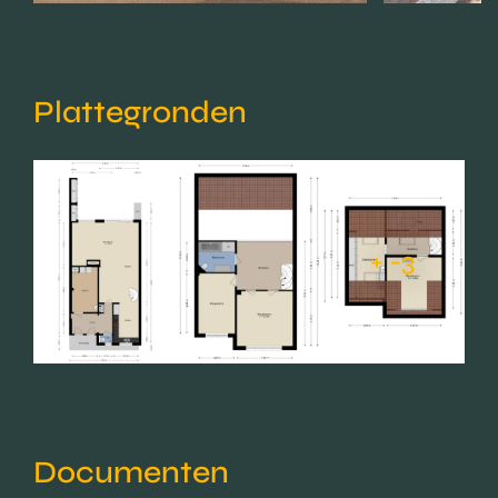
Plattegronden
+ -3
Documenten