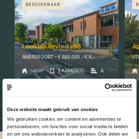
BESCHIKBAAR
B
Laakboulevard 288
Ag
AMERSFOORT • € 595.000 ,- K.K.
UTR
2
5 KAMER(S)
A
148 M
Deze website maakt gebruik van cookies
We gebruiken cookies om content en advertenties te
personaliseren, om functies voor social media te bieden
en om ons websiteverkeer te analyseren. Ook delen we