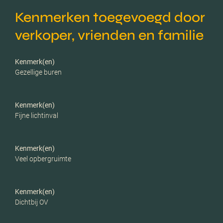
Kenmerken toegevoegd door
Energielabel
C
verkoper, vrienden en familie
Isolatie
Dakisolatie, muurisolatie,
dubbel glas
Kenmerk(en)
Gezellige buren
Verwarming
Cv ketel, vloerverwarming
gedeeltelijk, gashaard
Kenmerk(en)
Fijne lichtinval
C.v.-ketel bouwjaar
2017
Kenmerk(en)
Voorzieningen
Mechanische ventilatie,
Veel opbergruimte
rolluiken, tv kabel,
dakraam
Kenmerk(en)
Dichtbij OV
Parkeerfaciliteiten
Openbaar parkeren