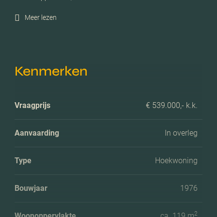
Meer lezen
Kenmerken
Vraagprijs
€ 539.000,- k.k.
Aanvaarding
In overleg
Type
Hoekwoning
Bouwjaar
1976
2
Woonoppervlakte
ca. 119 m