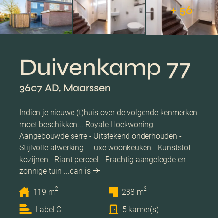
+ 56
Duivenkamp 77
3607 AD, Maarssen
Indien je nieuwe (t)huis over de volgende kenmerken
moet beschikken... Royale Hoekwoning -
Aangebouwde serre - Uitstekend onderhouden -
Stijlvolle afwerking - Luxe woonkeuken - Kunststof
kozijnen - Riant perceel - Prachtig aangelegde en
zonnige tuin ...dan is
2
2
119 m
238 m
Label C
5 kamer(s)