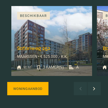
BESCHIKBAAR
B
Safariweg 252
B
MAARSSEN • € 525.000 ,- K.K.
MA
2
3 KAMER(S)
A
90 M
WONINGAANBOD