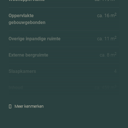
2
Oppervlakte
ca. 16 m
gebouwgebonden
2
Overige inpandige ruimte
ca. 11 m
2
Externe bergruimte
ca. 8 m
Slaapkamers
4
3
Inhoud
ca. 459 m
2
Perceeloppervlakte
ca. 238 m
Meer kenmerken
Ligging tuin
Zuidoost