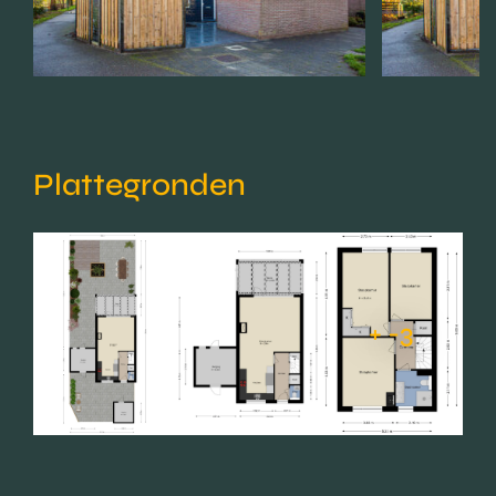
Plattegronden
+ -3