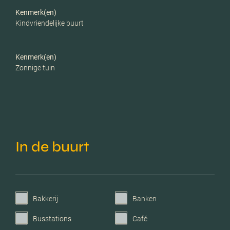
Garage
Geen garage
Kenmerk(en)
Kindvriendelijke buurt
Kenmerk(en)
Zonnige tuin
In de buurt
Bakkerij
Banken
Busstations
Café