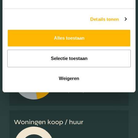
Mannen (48.36%)
Vrouwen (51.64%)
Details tonen
Alles toestaan
Gezinnen met kinderen
Selectie toestaan
Met kinderen (42.93%)
Zonder kinderen (29.32%)
Weigeren
Éénpersoons huishoudens
(27.75%)
Woningen koop / huur