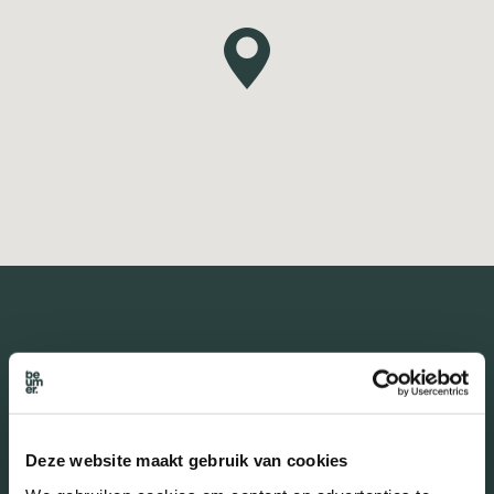
De buurt
Burgerlijke staat in wijk
Deze website maakt gebruik van cookies