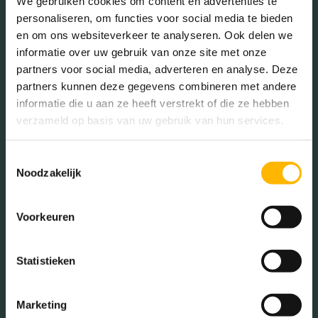
We gebruiken cookies om content en advertenties te
Gehuwd (41.32%)
personaliseren, om functies voor social media te bieden
Ongehuwd (45.49%)
en om ons websiteverkeer te analyseren. Ook delen we
Gescheiden (8.79%)
informatie over uw gebruik van onze site met onze
Verweduwd (4.40%)
partners voor social media, adverteren en analyse. Deze
partners kunnen deze gegevens combineren met andere
informatie die u aan ze heeft verstrekt of die ze hebben
verzameld op basis van uw gebruik van hun services.
Leeftijd in wijk
0 - 15 jaar (18.78%)
Toestemmingsselectie
Noodzakelijk
15 - 25 jaar (10.70%)
25 - 45 jaar (26.86%)
45 - 65 jaar (25.33%)
Voorkeuren
65+ jaar (18.34%)
Statistieken
Geslacht
Marketing