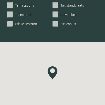
Tankstations
Taxistandplaats
Treinstation
Universiteit
Winkelcentrum
Ziekenhuis