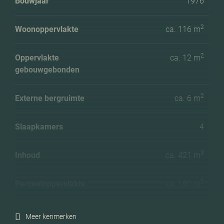
Bouwjaar
1976
2
Woonoppervlakte
ca. 116 m
2
Oppervlakte
ca. 12 m
gebouwgebonden
2
Externe bergruimte
ca. 6 m
Slaapkamers
4
3
Inhoud
ca. 421 m
2
Perceeloppervlakte
ca. 160 m
Ligging tuin
Zuidoost
Meer kenmerken