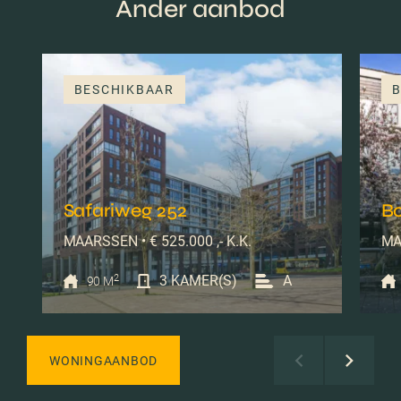
Ander aanbod
BESCHIKBAAR
B
Safariweg 252
B
MAARSSEN • € 525.000 ,- K.K.
MA
2
3 KAMER(S)
A
90 M
WONINGAANBOD