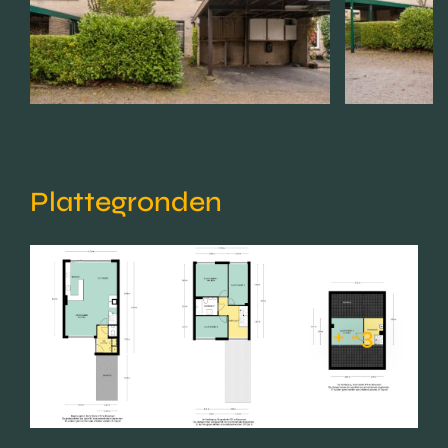
Plattegronden
+ -3