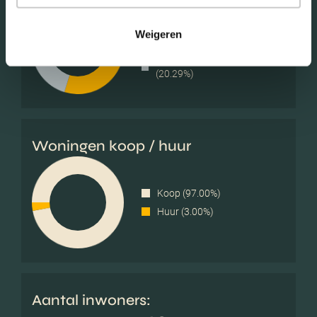
Met kinderen (39.86%)
Weigeren
Zonder kinderen (39.86%)
Éénpersoons huishoudens
(20.29%)
Woningen koop / huur
Koop (97.00%)
Huur (3.00%)
Aantal inwoners: