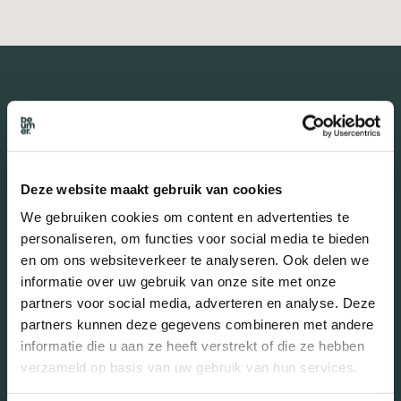
De buurt
Deze website maakt gebruik van cookies
Burgerlijke staat in wijk
We gebruiken cookies om content en advertenties te
personaliseren, om functies voor social media te bieden
Gehuwd (53.29%)
en om ons websiteverkeer te analyseren. Ook delen we
Ongehuwd (37.43%)
informatie over uw gebruik van onze site met onze
Gescheiden (5.99%)
partners voor social media, adverteren en analyse. Deze
Verweduwd (3.29%)
partners kunnen deze gegevens combineren met andere
informatie die u aan ze heeft verstrekt of die ze hebben
verzameld op basis van uw gebruik van hun services.