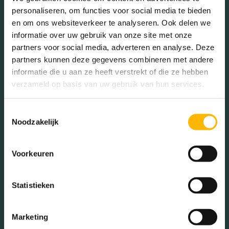
personaliseren, om functies voor social media te bieden
en om ons websiteverkeer te analyseren. Ook delen we
Makelaar Kruiskamp,
informatie over uw gebruik van onze site met onze
partners voor social media, adverteren en analyse. Deze
huis kopen
partners kunnen deze gegevens combineren met andere
informatie die u aan ze heeft verstrekt of die ze hebben
verzameld op basis van uw gebruik van hun services.
Ben je van plan een huis te
kopen
in Kruiskamp? De
verkoop
Toestemmingsselectie
van woningen gaat op dit moment snel. Hierdoor kan de
Noodzakelijk
aankoop van een huis in deze wijk lastig zijn. We begeleiden je
graag bij de zoektocht en de uiteindelijke aankoop van jouw
droomwoning.
Voorkeuren
Statistieken
MEER INFORMATIE
Marketing