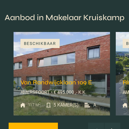
Aanbod in Makelaar Kruiskamp
BESCHIKBAAR
B
Van Randwijcklaan 109 E
R
AMERSFOORT • € 495.000 ,- K.K.
AM
2
5 KAMER(S)
A
117 M