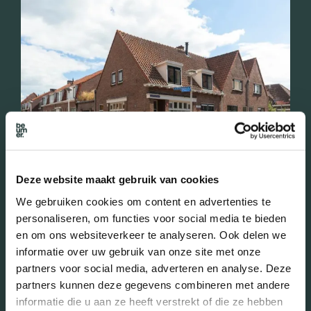
Deze website maakt gebruik van cookies
Plataanstraat 5 Utrecht
We gebruiken cookies om content en advertenties te
personaliseren, om functies voor social media te bieden
en om ons websiteverkeer te analyseren. Ook delen we
informatie over uw gebruik van onze site met onze
partners voor social media, adverteren en analyse. Deze
Deze prachtige, karakteristieke, gemoderniseerde hoekwoning
partners kunnen deze gegevens combineren met andere
met groot zonnig dakterras en berging beschikt over een
informatie die u aan ze heeft verstrekt of die ze hebben
studio met eigen ingang!