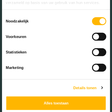
verzameld op basis van uw gebruik van hun services.
Toestemmingsselectie
143 m² | 6 kamers | energielabel E | Vraagprijs: € 525.000,- k.k.
Noodzakelijk
Voorkeuren
LEES MEER
Statistieken
Marketing
Details tonen
Alles toestaan