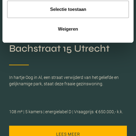
Selectie toestaan
Weigeren
Johann Sebastiaan
Bachstraat 15 Utrecht
In hartje Oog in Al, een straat verwijderd van het geliefde en
gelijknamige park, staat deze fraaie gezinswoning.
108 m² | 5 kamers | energielabel D | Vraagprijs: € 650.000,- k.k.
LEES MEER