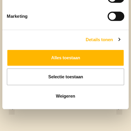
Marketing
Details tonen
NIEUWS
Alles toestaan
Verkoop jouw woning sneller met
de NVM Open Huizen Dag!
Selectie toestaan
Weigeren
1
…
22
23
24
25
26
27
28
…
39