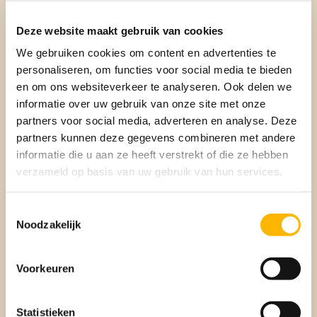
Deze website maakt gebruik van cookies
We gebruiken cookies om content en advertenties te
personaliseren, om functies voor social media te bieden
en om ons websiteverkeer te analyseren. Ook delen we
informatie over uw gebruik van onze site met onze
partners voor social media, adverteren en analyse. Deze
partners kunnen deze gegevens combineren met andere
NIEUWS
informatie die u aan ze heeft verstrekt of die ze hebben
3x nieuwbouwprojecten met luxe
verzameld op basis van uw gebruik van hun services.
huizen in en om Utrecht
Toestemmingsselectie
Noodzakelijk
Voorkeuren
Statistieken