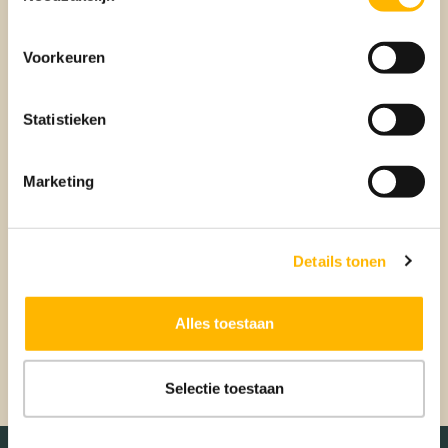
onnodige bezichtigingen.
Voorkeuren
De voordelen op een rijtje:
Statistieken
Vind sneller de woning die perfect bij je past
Nooit meer irrelevante woningen doorbladeren
Ontvang directe alerts voor de beste matches
Marketing
Mis niets, krijg tips van je
aankoopmakelaar
Bespaar tijd en voorkom onnodige bezichtigingen
Details tonen
Copaan in 1,5 minuten
Alles toestaan
In deze video van anderhalve minuut, laten we zien hoe
Copaan er uitziet en hoe je het kan gebruiken.
Selectie toestaan