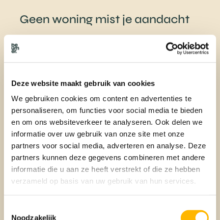
Geen woning mist je aandacht
Copaan selecteert vervolgens uit het
actuele aanbod
de
woningen die het beste bij jouw wensen passen. Wist je dat
andere zoeksystemen woningen vaak uitsluiten als ze niet
aan álle criteria voldoen? Met dit systeem mis je
geen enkele
kans
. Woningen die een kleine afwijking van je wensen
Deze website maakt gebruik van cookies
hebben, worden getoond, inclusief een
matchpercentage
en
We gebruiken cookies om content en advertenties te
duidelijke plus- en minpunten
. Zo behoud je het complete
personaliseren, om functies voor social media te bieden
overzicht en maak je weloverwogen keuzes.
en om ons websiteverkeer te analyseren. Ook delen we
informatie over uw gebruik van onze site met onze
partners voor social media, adverteren en analyse. Deze
Nooit meer een onnodige
partners kunnen deze gegevens combineren met andere
bezichtiging
informatie die u aan ze heeft verstrekt of die ze hebben
verzameld op basis van uw gebruik van hun services.
Dankzij Copaan ontvang je
directe alerts
voor de woningen
die het beste bij jou passen. Zo ben je altijd als eerste op de
hoogte van nieuw aanbod. Door jouw wensen en behoeften
Toestemmingsselectie
perfect in kaart te brengen, bespaar je tijd en voorkom je
Noodzakelijk