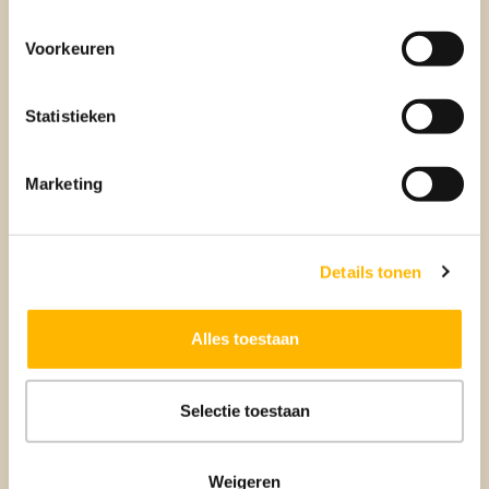
Bij Beumer houden we rekening met je toekomstige
behoeften. We adviseren over woningen die geschikt zijn
Voorkeuren
voor nu én de toekomst, met aandacht voor
mobiliteitsproblemen en zorgbehoeften. Denk aan
gelijkvloerse woningen, brede deuropeningen en
Statistieken
aangepaste badkamers.
Marketing
Locatie en gemeenschap
Naast de woning zelf is ook de locatie erg belangrijk. We
Details tonen
helpen je bij het vinden van een plek die voldoet aan alle
wensen. Zo vinden we een fijne buurt met passende
voorzieningen, zoals medische zorg, winkels en sociale
Alles toestaan
activiteiten.
Selectie toestaan
Financiële overwegingen
We begrijpen de financiële uitdagingen die senioren soms
Weigeren