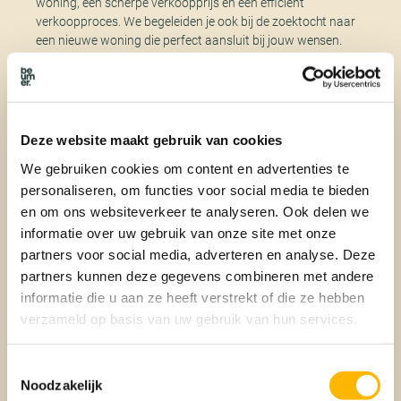
woning, een scherpe verkoopprijs en een efficiënt
verkoopproces. We begeleiden je ook bij de zoektocht naar
een nieuwe woning die perfect aansluit bij jouw wensen.
We leveren maatwerk
Deze website maakt gebruik van cookies
We begrijpen dat er veel factoren zijn die meespelen bij de
keuze van een nieuwe woning. We houden rekening met je
We gebruiken cookies om content en advertenties te
wensen op het gebied van toekomstbestendigheid, locatie,
personaliseren, om functies voor social media te bieden
de gemeenschap in de omgeving en je financiële
en om ons websiteverkeer te analyseren. Ook delen we
mogelijkheden. Zo ben je zeker van een woning waar je met
informatie over uw gebruik van onze site met onze
veel plezier je nieuwe levensfase kunt beginnen.
partners voor social media, adverteren en analyse. Deze
partners kunnen deze gegevens combineren met andere
informatie die u aan ze heeft verstrekt of die ze hebben
Wensen staan centraal
verzameld op basis van uw gebruik van hun services.
Toestemmingsselectie
Toekomstbestendig wonen
Noodzakelijk